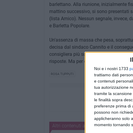
barlettano. Alla riunione, inizialmente fi
mattino successivo, si sono presentati so
(lista Amico). Nessun segnale, invece, d
e Barletta Popolare.
Un'assenza di massa che pesa, soprattut
decisa dal sindaco Cannito e il consegue
consigliera più suffragata in città nel 2
I
risposte. Ma per ora il centrodestra bar
Noi e i nostri 1733
p
ROSA TUPPUTI
trattiamo dati person
e contenuti personali
tua autorizzazione no
tramite la scansione 
le finalità sopra des
preferenze prima di 
possono non richieder
applicheranno solo a
momento tornando su 
Altri contenuti a tema