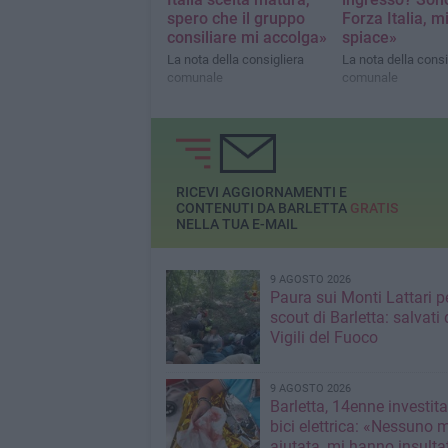
spero che il gruppo
Forza Italia, m
consiliare mi accolga»
spiace»
La nota della consigliera
La nota della consi
comunale
comunale
RICEVI AGGIORNAMENTI E
CONTENUTI DA BARLETTA
GRATIS
NELLA TUA E-MAIL
9 AGOSTO 2026
Paura sui Monti Lattari p
scout di Barletta: salvati 
Vigili del Fuoco
9 AGOSTO 2026
Barletta, 14enne investit
bici elettrica: «Nessuno 
aiutata, mi hanno insultato e poi