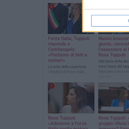
6
9
Forza Italia, Tupputi
Nuovo scosson
risponde a
giunta, revoca
Comitangelo:
l'assessore al
«Parliamo di fatti e
Rosa Tupputi
numeri»
Alla base della dec
venir meno del rap
La nota della segretaria
fiduciario con il s
cittadina di Forza Italia
Cannito
1
Rosa Tupputi:
Rosa Tupputi: «
«Adesione a Forza
gruppo rifiuta 
Italia scelta matura,
ingresso? Sono