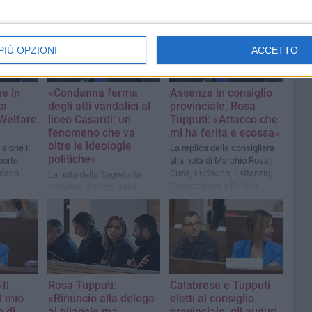
PIÙ OPZIONI
ACCETTO
e in
«Condanna ferma
Assenze in consiglio
ta
degli atti vandalici al
provinciale, Rosa
 Welfare
liceo Casardi: un
Tupputi: «Attacco che
fenomeno che va
mi ha ferita e scossa»
oltre le ideologie
isione il
La replica della consigliera
politiche»
porto
alla nota di Marchio Rossi,
indaco
Cuna, Ludovico, Lattanzio,
La nota della Segretaria
Capacchione e Di Noia
cittadina di Forza Italia
Barletta, Rosa Tupputi
Il
Rosa Tupputi:
Calabrese e Tupputi
il mio
«Rinuncio alla delega
eletti al consiglio
 di
al bilancio ma
provinciale, gli auguri