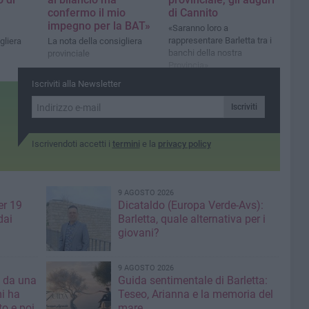
i
confermo il mio
di Cannito
impegno per la BAT»
«Saranno loro a
rappresentare Barletta tra i
gliera
La nota della consigliera
banchi della nostra
provinciale
Provincia»
Iscriviti alla Newsletter
Iscriviti
Iscrivendoti accetti i
termini
e la
privacy policy
9 AGOSTO 2026
er 19
Dicataldo (Europa Verde-Avs):
dai
Barletta, quale alternativa per i
giovani?
9 AGOSTO 2026
a da una
Guida sentimentale di Barletta:
mi ha
Teseo, Arianna e la memoria del
mare