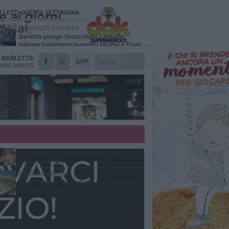
Ù LETTI QUESTA SETTIMANA
MERCOLEDÌ 5 AGOSTO
Barletta piange Gioacchino Dagnello:
64enne barlettano investito all'alba a Trani
A
BARLETTA
GIOVEDÌ 6 AGOSTO
APP
Il ricordo di "Cecco", il benzinaio col
NIO QUINTO
sorriso: «Contava i giorni che lo
paravano dalla pensione»
VENERDÌ 7 AGOSTO
Incidente sulla 16 bis a Barletta, traffico
bloccato verso Bari
MERCOLEDÌ 5 AGOSTO
Jova Summer Party, giovedì mattina
sopralluogo nell'area dell'evento
VENERDÌ 7 AGOSTO
Da estetista a imprenditrice: la storia di
Mariangela Nevola
GIOVEDÌ 6 AGOSTO
Jova Summer Party, nuovi campionamenti
nell'area dell'evento