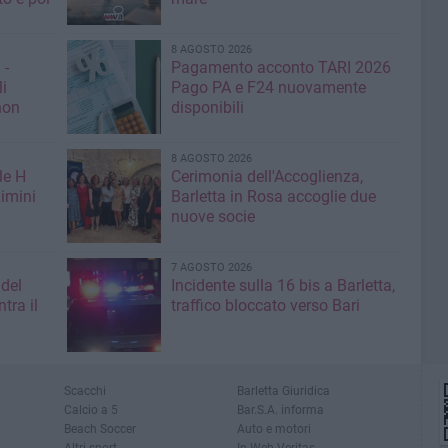
8 AGOSTO 2026
 -
Pagamento acconto TARI 2026
li
Pago PA e F24 nuovamente
non
disponibili
8 AGOSTO 2026
le H
Cerimonia dell'Accoglienza,
imini
Barletta in Rosa accoglie due
nuove socie
7 AGOSTO 2026
 del
Incidente sulla 16 bis a Barletta,
tra il
traffico bloccato verso Bari
Scacchi
Barletta Giuridica
Calcio a 5
Bar.S.A. informa
Beach Soccer
Auto e motori
Altri sport
In Web Veritas