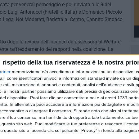
ssata per venerdì pomeriggio e poi rinviata alle 9 del
lo Luigi Antonucci (Fratelli d'Italia) e Domenico Piccolo
a Lega, Noi Moderati, Barletta al Centro, Cannito Sindaco
to dopo la revoca dell'incarico da assessora al Welfare
nte raffreddamento dei rapporti nella coalizione. La
022, oggi fuori dalla giunta e senza un ruolo, cerca
l rispetto della tua riservatezza è la nostra prior
lettano non sembra disposto a dargliele.
artner
memorizziamo e/o accediamo a informazioni su un dispositivo, c
ali, come identificatori univoci e informazioni standard inviate da un di
zzati, misurazione di annunci e contenuti, analisi dell'audience e svilupp
i e i nostri partner possiamo utilizzare dati precisi di geolocalizzazione 
del dispositivo. Puoi fare clic per consentire a noi e ai nostri 1733 partn
critte. In alternativa puoi accedere a informazioni più dettagliate e modif
acconsentire o di negare il consenso.
Si rende noto che alcuni trattamen
e il tuo consenso, ma hai il diritto di opporti a tale trattamento. Le tue
 questo sito web. Puoi modificare le tue preferenze o revocare il conse
questo sito e facendo clic sul pulsante "Privacy" in fondo alla pagina