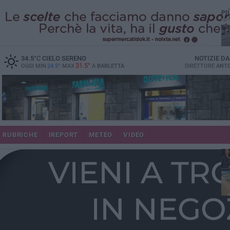
PI
34.5
°C
CIELO SERENO
NOTIZIE D
31.5°
OGGI MIN
24.5°
MAX
A
BARLETTA
DIRETTORE
ANTO
se
RUBRICHE
IREPORT
METEO
VIDEO