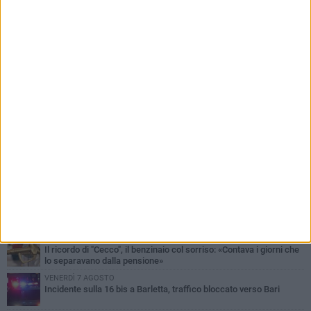
PIÙ LETTI QUESTA SETTIMANA
MERCOLEDÌ 5 AGOSTO
Barletta piange Gioacchino Dagnello: 64enne barlettano investito
all'alba a Trani
GIOVEDÌ 6 AGOSTO
Il ricordo di "Cecco", il benzinaio col sorriso: «Contava i giorni che
lo separavano dalla pensione»
VENERDÌ 7 AGOSTO
Incidente sulla 16 bis a Barletta, traffico bloccato verso Bari