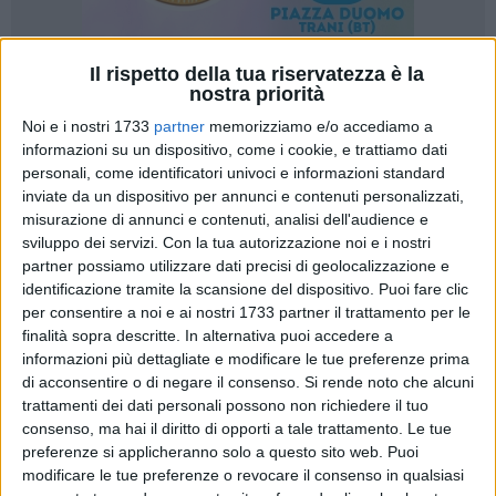
Il rispetto della tua riservatezza è la
nostra priorità
7
Noi e i nostri 1733
partner
memorizziamo e/o accediamo a
informazioni su un dispositivo, come i cookie, e trattiamo dati
personali, come identificatori univoci e informazioni standard
Anche in Puglia è ormai corsa all'affare in occasione del
inviate da un dispositivo per annunci e contenuti personalizzati,
"Black Friday", giornata in cui i consumatori possono godere
misurazione di annunci e contenuti, analisi dell'audience e
di sconti e promozioni presso molti esercizi commerciali e
sviluppo dei servizi.
Con la tua autorizzazione noi e i nostri
attraverso le vendite online. Aumentano i negozi, le catene e i
partner possiamo utilizzare dati precisi di geolocalizzazione e
centri commerciali della regione che quest'anno hanno
identificazione tramite la scansione del dispositivo. Puoi fare clic
aderito al "Black Friday" e che quindi, nella giornata di oggi,
per consentire a noi e ai nostri 1733 partner il trattamento per le
finalità sopra descritte. In alternativa puoi accedere a
applicheranno sconti straordinari sui prezzi – spiega il
informazioni più dettagliate e modificare le tue preferenze prima
Codacons – Una occasione sia per i consumatori, che
di acconsentire o di negare il consenso.
Si rende noto che alcuni
potranno acquistare una moltitudine di prodotti a prezzi
trattamenti dei dati personali possono non richiedere il tuo
ribassati e iniziare a fare i regali di Natale, sia per il settore
consenso, ma hai il diritto di opporti a tale trattamento. Le tue
del commercio, che vedrà aumentare il giro d'affari dopo
preferenze si applicheranno solo a questo sito web. Puoi
anni di crisi e di vendite al ribasso. Anche il Codacons ha
modificare le tue preferenze o revocare il consenso in qualsiasi