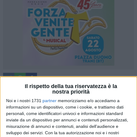
A cura di
NICOLA RICCHITELLI
Il rispetto della tua riservatezza è la
nostra priorità
Noi e i nostri 1731
partner
memorizziamo e/o accediamo a
informazioni su un dispositivo, come i cookie, e trattiamo dati
Presentato nei giorni scorsi dall'Assessore provinciale alle
personali, come identificatori univoci e informazioni standard
politiche attive del lavoro Pompeo Camero il piano di
inviate da un dispositivo per annunci e contenuti personalizzati,
formazione professionale. Questo verterà su diverse
misurazione di annunci e contenuti, analisi dell'audience e
tipologie di azioni tra cui: seminari informativi, stage
sviluppo dei servizi.
Con la tua autorizzazione noi e i nostri
aziendali, attività extrascolastiche, tirocini informativi.