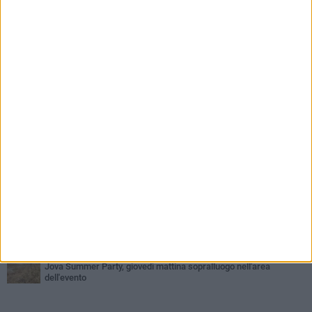
PIÙ LETTI QUESTA SETTIMANA
VENERDÌ 31 LUGLIO
Inaugurato il nuovo parcheggio nella stazione di Barletta
MERCOLEDÌ 5 AGOSTO
Barletta piange Gioacchino Dagnello: 64enne barlettano investito
all'alba a Trani
GIOVEDÌ 30 LUGLIO
Rapina all'Ipercoop di Barletta: nel mirino la gioielleria, banditi in
fuga
DOMENICA 2 AGOSTO
Beni confiscati alla mafia. Nasce il servizio di Co-housing
VENERDÌ 31 LUGLIO
Divieto di balneazione revocato, tornano balneabili le acque
antistanti il Canale H
MERCOLEDÌ 5 AGOSTO
Jova Summer Party, giovedì mattina sopralluogo nell'area
dell'evento