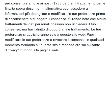
per consentire a noi e ai nostri 1733 partner il trattamento per le
finalità sopra descritte. In alternativa puoi accedere a
informazioni più dettagliate e modificare le tue preferenze prima
di acconsentire o di negare il consenso.
Si rende noto che alcuni
A cura di
NICOLA RICCHITELLI
trattamenti dei dati personali possono non richiedere il tuo
consenso, ma hai il diritto di opporti a tale trattamento. Le tue
preferenze si applicheranno solo a questo sito web. Puoi
modificare le tue preferenze o revocare il consenso in qualsiasi
È stata scoperta dagli agenti dagli agenti della Polizia
momento tornando su questo sito e facendo clic sul pulsante
Municipale nell'ambito di un intensa attività di controllo del
"Privacy" in fondo alla pagina web.
territorio.
La struttura realizzata con materiale prefabbricato era stata
messa in piedi a circa 150 metri dal mare, violando quindi
l'articolo 142 del Codice dei beni culturali che prevede il
limite per le costruzioni a 300 metri.
La proprietaria responsabile dell'opera abusiva è stata
segnalata all'autorità giudiziaria non solo per la mancanza
delle dovute autorizzazioni, ma anche per la violazione della