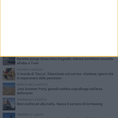
PIÙ LETTI QUESTA SETTIMANA
MERCOLEDÌ 5 AGOSTO
Barletta piange Gioacchino Dagnello: 64enne barlettano investito
all'alba a Trani
GIOVEDÌ 6 AGOSTO
Il ricordo di "Cecco", il benzinaio col sorriso: «Contava i giorni che
lo separavano dalla pensione»
MERCOLEDÌ 5 AGOSTO
Jova Summer Party, giovedì mattina sopralluogo nell'area
dell'evento
DOMENICA 2 AGOSTO
Beni confiscati alla mafia. Nasce il servizio di Co-housing
VENERDÌ 31 LUGLIO