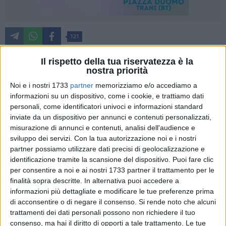
121
Il rispetto della tua riservatezza è la
nostra priorità
«Barletta non tace: ora il Comune mantenga le promesse A
Noi e i nostri 1733
partner
memorizziamo e/o accediamo a
distanza di oltre un mese dalla manifestazione che ha visto
informazioni su un dispositivo, come i cookie, e trattiamo dati
oltre duemila persone scendere in piazza per esprimere
personali, come identificatori univoci e informazioni standard
solidarietà al popolo palestinese, l'Amministrazione
inviate da un dispositivo per annunci e contenuti personalizzati,
comunale di Barletta continua a tacere». Così Raffaella
misurazione di annunci e contenuti, analisi dell'audience e
Distaso del comitato Pro Palestina.
sviluppo dei servizi.
Con la tua autorizzazione noi e i nostri
partner possiamo utilizzare dati precisi di geolocalizzazione e
identificazione tramite la scansione del dispositivo. Puoi fare clic
«Un silenzio grave, perché avviene nonostante l'adesione
per consentire a noi e ai nostri 1733 partner il trattamento per le
ufficiale a un documento programmatico, approvato
finalità sopra descritte. In alternativa puoi accedere a
all'unanimità e sottoscritto dalle stesse istituzioni cittadine.
informazioni più dettagliate e modificare le tue preferenze prima
Un documento che non conteneva parole vuote, ma richieste
di acconsentire o di negare il consenso.
Si rende noto che alcuni
concrete, azioni possibili, responsabilità pubbliche. Eppure,
trattamenti dei dati personali possono non richiedere il tuo
nulla è stato fatto. C'è da chiedersi, legittimamente: si è
consenso, ma hai il diritto di opporti a tale trattamento. Le tue