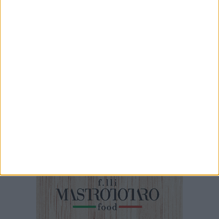
5 AGOSTO 2026
L'arte urbana di Borgiac colpisce ancora... in
via Sant'Andrea
5 AGOSTO 2026
Mercato settimanale di Barletta anticipato a
venerdì 14 agosto per Ferragosto