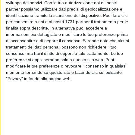
sviluppo dei servizi.
Con la tua autorizzazione noi e i nostri
de "La Destra" Barletta, che con la loro nota politica
partner possiamo utilizzare dati precisi di geolocalizzazione e
riprendono il filone già nutrito e curtato da Barlettalife in
identificazione tramite la scansione del dispositivo. Puoi fare clic
precedenti articoli sulla Disfida di Barletta e l'ipotizzato
per consentire a noi e ai nostri 1731 partner il trattamento per le
ritorno del certame cavalleresco a settembre, che ora più che
finalità sopra descritte. In alternativa puoi accedere a
mai sembra rivelarsi tanto utopico quanto ironico.
informazioni più dettagliate e modificare le tue preferenze prima
di acconsentire o di negare il consenso.
Si rende noto che alcuni
trattamenti dei dati personali possono non richiedere il tuo
«Non serve essere dei grandi strateghi di comunicazione e di
consenso, ma hai il diritto di opporti a tale trattamento. Le tue
marketing territoriale – continuano i due firmatari della nota
preferenze si applicheranno solo a questo sito web. Puoi
- per capire che nella sfida fra i territori per il mercato
modificare le tue preferenze o revocare il consenso in qualsiasi
turistico vince chi maggiormente riesce a variegare l'offerta,
momento tornando su questo sito e facendo clic sul pulsante
a tipizzare le proprie eccellenze. Non serve essere dei grandi
"Privacy" in fondo alla pagina web.
operatori turistici per capire che la Puglia intera è presa
d'assalto nei mesi estivi da turisti di ogni parte d'Italia. Non
serve neanche essere un esperto di geografia per capire che
Barletta è posizionata vicino al Gargano e non troppo
lontano dal Salento che sono i principali punti di attrazione
del turismo marittimo indirizzato alle puglie. E non serve
neanche una programmazione troppo oculata per
comprendere che in una Regione che ha un'attrattiva