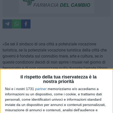
«Se sei il sindaco di una città a potenziale vocazione
turistica, se la potenziale vocazione turistica della città che
governi è fondata sul connubio mare, arte e cultura, se in
queste condizioni decidi di non aprire i musei nel giorno di
ferragosto e di non organizzare nulla durante l'estate (dopo
averlo peraltro annunziato) per celebrare l'evento storico più
Il rispetto della tua riservatezza è la
importante della città, allora i casi sono due: o non hai
nostra priorità
perfettamente idea di quale città tu stia governando oppure
Noi e i nostri 1731
partner
memorizziamo e/o accediamo a
non sai esattamente cosa fare per far decollare la tua città.
informazioni su un dispositivo, come i cookie, e trattiamo dati
O forse ce ne sarebbero altri…». Caustica e precisa è la
personali, come identificatori univoci e informazioni standard
dichiarazione a quattro mani di Stella Mele, segretaria
inviate da un dispositivo per annunci e contenuti personalizzati,
misurazione di annunci e contenuti, analisi dell'audience e
provinciale de "La Destra" e Francesco Filograsso, segretario