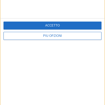
ACCETTO
PIÙ OPZIONI
Altri contenuti a tema