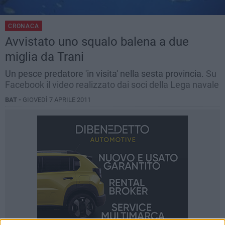
CRONACA
Avvistato uno squalo balena a due
miglia da Trani
Un pesce predatore 'in visita' nella sesta provincia.
Su
Facebook il video realizzato dai soci della Lega navale
BAT -
GIOVEDÌ 7 APRILE 2011