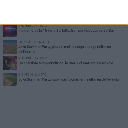
all'alba a Trani
GIOVEDÌ 6 AGOSTO
Il ricordo di "Cecco", il benzinaio col sorriso: «Contava i giorni che
lo separavano dalla pensione»
VENERDÌ 7 AGOSTO
Incidente sulla 16 bis a Barletta, traffico bloccato verso Bari
MERCOLEDÌ 5 AGOSTO
Jova Summer Party, giovedì mattina sopralluogo nell'area
dell'evento
VENERDÌ 7 AGOSTO
Da estetista a imprenditrice: la storia di Mariangela Nevola
GIOVEDÌ 6 AGOSTO
Jova Summer Party, nuovi campionamenti nell'area dell'evento