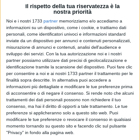
Il rispetto della tua riservatezza è la
nostra priorità
Noi e i nostri 1733
partner
memorizziamo e/o accediamo a
informazioni su un dispositivo, come i cookie, e trattiamo dati
personali, come identificatori univoci e informazioni standard
inviate da un dispositivo per annunci e contenuti personalizzati,
Due soci della Lega navale di Trani sono stati protagonisti,
misurazione di annunci e contenuti, analisi dell'audience e
sviluppo dei servizi.
Con la tua autorizzazione noi e i nostri
sabato, di uno straordinario avvistamento in mare, a circa
partner possiamo utilizzare dati precisi di geolocalizzazione e
due miglia dalla costa di Trani. I due pesca-sportivi
identificazione tramite la scansione del dispositivo. Puoi fare clic
(Pierpaolo ed Enzo i nomi) hanno avuto un incontro
per consentire a noi e ai nostri 1733 partner il trattamento per le
ravvicinato con uno squalo balena di circa 9 metri. L'episodio
finalità sopra descritte. In alternativa puoi accedere a
si è verificato nel primo pomeriggio di sabato.
informazioni più dettagliate e modificare le tue preferenze prima
di acconsentire o di negare il consenso.
Si rende noto che alcuni
Mentre erano intenti in una battuta di pesca, i due tranesi
trattamenti dei dati personali possono non richiedere il tuo
consenso, ma hai il diritto di opporti a tale trattamento. Le tue
hanno avvistato e filmato il bellissimo esemplare. Le
preferenze si applicheranno solo a questo sito web. Puoi
immagini sono state pubblicate sul profilo Facebook
modificare le tue preferenze o revocare il consenso in qualsiasi
Astrolabio Trani.
momento tornando su questo sito e facendo clic sul pulsante
"Privacy" in fondo alla pagina web.
L'aspetto di questo pescione è quello tipico dello squalo,