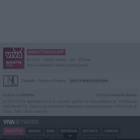
BARLETTAVIVA APP
Scarica l'applicazione per iPhone,
iPad e Android e ricevi notizie push
Contatti
Policy e Privacy
GOCITY NEWS PLATFORM
Notizie da
Barletta
Direttore
Antonio Quinto
© 2001-2026 BarlettaViva è un portale gestito da InnovaNews srl. Partita iva
08059640725. Testata giornalistica telematica registrata presso il Tribunale di
Trani. Tutti i diritti riservati.
BARLETTA
ANDRIA
BARI
BISCEGLIE
BITONTO
CANOSA
CERIGNOLA
CORATO
GIOVINAZZO
MARGHERITA DI SAVOIA