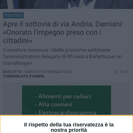
POLITICA
Apre il sottovia di via Andria, Damiani:
«Onorato l'impegno preso con i
cittadini»
Il senatore annuncia: «Nelle prossime settimane
l'amministratore delegato di Rfi sarà a Barletta per un
sopralluogo»
BARLETTA -
MARTEDÌ 30 GENNAIO 2024
16.56
COMUNICATO STAMPA
Il rispetto della tua riservatezza è la
nostra priorità