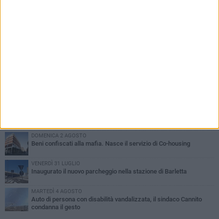
PIÙ LETTI QUESTA SETTIMANA
MERCOLEDÌ 5 AGOSTO
Barletta piange Gioacchino Dagnello: 64enne barlettano investito
all'alba a Trani
GIOVEDÌ 6 AGOSTO
Il ricordo di "Cecco", il benzinaio col sorriso: «Contava i giorni che
lo separavano dalla pensione»
MERCOLEDÌ 5 AGOSTO
Jova Summer Party, giovedì mattina sopralluogo nell'area
dell'evento
DOMENICA 2 AGOSTO
Beni confiscati alla mafia. Nasce il servizio di Co-housing
VENERDÌ 31 LUGLIO
Inaugurato il nuovo parcheggio nella stazione di Barletta
MARTEDÌ 4 AGOSTO
Auto di persona con disabilità vandalizzata, il sindaco Cannito
condanna il gesto