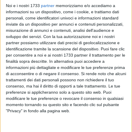
Noi e i nostri 1733
partner
memorizziamo e/o accediamo a
informazioni su un dispositivo, come i cookie, e trattiamo dati
personali, come identificatori univoci e informazioni standard
inviate da un dispositivo per annunci e contenuti personalizzati,
misurazione di annunci e contenuti, analisi dell'audience e
sviluppo dei servizi.
Con la tua autorizzazione noi e i nostri
31
partner possiamo utilizzare dati precisi di geolocalizzazione e
identificazione tramite la scansione del dispositivo. Puoi fare clic
per consentire a noi e ai nostri 1733 partner il trattamento per le
finalità sopra descritte. In alternativa puoi accedere a
"Un'opera pubblica fondamentale per la viabilità cittadina,
informazioni più dettagliate e modificare le tue preferenze prima
attesa da più di 20 anni, è finalmente giunta a realizzazione
di acconsentire o di negare il consenso.
Si rende noto che alcuni
grazie alla tenacia dell'amministrazione guidata dal sindaco
trattamenti dei dati personali possono non richiedere il tuo
Mino Cannito e alla serietà dell'impegno assunto
consenso, ma hai il diritto di opporti a tale trattamento. Le tue
dall'amministratore delegato di Rfi, Gianpiero Strisciuglio,
preferenze si applicheranno solo a questo sito web. Puoi
che ho incontrato personalmente a Roma il 7 dicembre
modificare le tue preferenze o revocare il consenso in qualsiasi
scorso insieme al sindaco Cannito.
momento tornando su questo sito e facendo clic sul pulsante
"Privacy" in fondo alla pagina web.
L'apertura del sottovia in via Andria a Barletta ha dovuto
purtroppo scontare, oltre ai tempi tecnici già di per sé