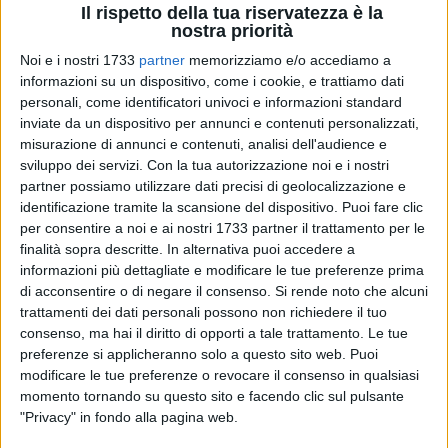
Il rispetto della tua riservatezza è la
nostra priorità
Noi e i nostri 1733
partner
memorizziamo e/o accediamo a
A cura di
informazioni su un dispositivo, come i cookie, e trattiamo dati
ENRICO GORGOGLIONE
personali, come identificatori univoci e informazioni standard
inviate da un dispositivo per annunci e contenuti personalizzati,
misurazione di annunci e contenuti, analisi dell'audience e
sviluppo dei servizi.
Con la tua autorizzazione noi e i nostri
La procura di Pescara ha chiuso l'inchiesta relativa ai lavori
partner possiamo utilizzare dati precisi di geolocalizzazione e
di ristrutturazione e messa a norma del reparto materno -
identificazione tramite la scansione del dispositivo. Puoi fare clic
infantile dell'ospedale civile pescarese. L'avviso di
per consentire a noi e ai nostri 1733 partner il trattamento per le
conclusione delle indagini riguarda le cinque persone
finalità sopra descritte. In alternativa puoi accedere a
arrestate nel mese di marzo scorso. Si tratta di Franco
informazioni più dettagliate e modificare le tue preferenze prima
D'Intino, 59 anni, funzionario della asl e responsabile unico
di acconsentire o di negare il consenso.
Si rende noto che alcuni
dei lavori; dell'imprenditore della provincia di Foggia, Giulio
trattamenti dei dati personali possono non richiedere il tuo
consenso, ma hai il diritto di opporti a tale trattamento. Le tue
Piancone, 56 anni; del responsabile del cantiere, Giacomo
preferenze si applicheranno solo a questo sito web. Puoi
Piscitelli, 58 anni, di Barletta; e dei due direttori dei lavori,
modificare le tue preferenze o revocare il consenso in qualsiasi
Alfonso Collina, 51 anni, e Damiana Bugiani, 52 anni,
momento tornando su questo sito e facendo clic sul pulsante
entrambi pescaresi. Le accuse vanno dalla corruzione, alla
"Privacy" in fondo alla pagina web.
truffa al falso. E' stata invece stralciata la posizione del