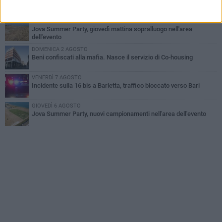
Il ricordo di "Cecco", il benzinaio col sorriso: «Contava i giorni che
lo separavano dalla pensione»
MERCOLEDÌ 5 AGOSTO
Jova Summer Party, giovedì mattina sopralluogo nell'area
dell'evento
DOMENICA 2 AGOSTO
Beni confiscati alla mafia. Nasce il servizio di Co-housing
VENERDÌ 7 AGOSTO
Incidente sulla 16 bis a Barletta, traffico bloccato verso Bari
GIOVEDÌ 6 AGOSTO
Jova Summer Party, nuovi campionamenti nell'area dell'evento