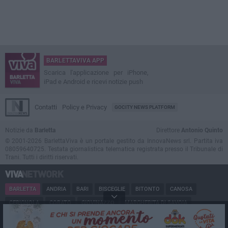
BARLETTAVIVA APP
Scarica l'applicazione per iPhone,
iPad e Android e ricevi notizie push
Contatti
Policy e Privacy
GOCITY NEWS PLATFORM
Notizie da
Barletta
Direttore
Antonio Quinto
© 2001-2026 BarlettaViva è un portale gestito da InnovaNews srl. Partita iva
08059640725. Testata giornalistica telematica registrata presso il Tribunale di
Trani. Tutti i diritti riservati.
BARLETTA
ANDRIA
BARI
BISCEGLIE
BITONTO
CANOSA
CERIGNOLA
CORATO
GIOVINAZZO
MARGHERITA DI SAVOIA
MINERVINO
MODUGNO
MOLFETTA
PUGLIA
RUVO