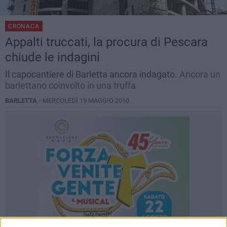
CRONACA
Appalti truccati, la procura di Pescara
chiude le indagini
Il capocantiere di Barletta ancora indagato.
Ancora un
barlettano coinvolto in una truffa
BARLETTA -
MERCOLEDÌ 19 MAGGIO 2010