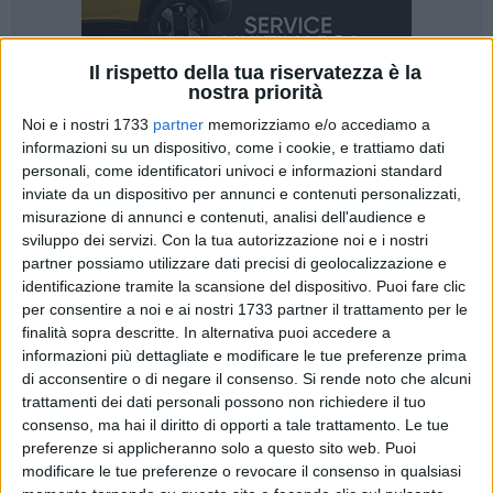
Il rispetto della tua riservatezza è la
nostra priorità
Noi e i nostri 1733
partner
memorizziamo e/o accediamo a
28
informazioni su un dispositivo, come i cookie, e trattiamo dati
personali, come identificatori univoci e informazioni standard
inviate da un dispositivo per annunci e contenuti personalizzati,
misurazione di annunci e contenuti, analisi dell'audience e
Sarà la musica, con la sua forza evocativa e universale, a
sviluppo dei servizi.
Con la tua autorizzazione noi e i nostri
farsi voce di dialogo, educazione e responsabilità civile in
partner possiamo utilizzare dati precisi di geolocalizzazione e
occasione della
Giornata Nazionale del Rispetto
, il prossimo
identificazione tramite la scansione del dispositivo. Puoi fare clic
per consentire a noi e ai nostri 1733 partner il trattamento per le
20 gennaio
, nella prestigiosa sede dell'
Istituto della
finalità sopra descritte. In alternativa puoi accedere a
Enciclopedia Italiana Treccani
, nello storico
Palazzo Mattei
informazioni più dettagliate e modificare le tue preferenze prima
di Paganica
, nel cuore della Capitale. Protagonista
di acconsentire o di negare il consenso.
Si rende noto che alcuni
dell'evento sarà una rappresentanza dell'
Orchestra
trattamenti dei dati personali possono non richiedere il tuo
nazionale "Nel nome del rispetto"
, chiamata a dare forma
consenso, ma hai il diritto di opporti a tale trattamento. Le tue
sonora ai valori fondanti dell'iniziativa.
preferenze si applicheranno solo a questo sito web. Puoi
modificare le tue preferenze o revocare il consenso in qualsiasi