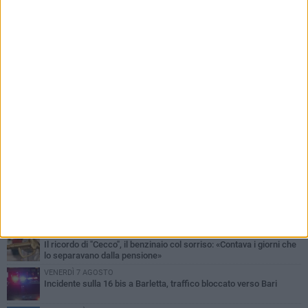
PIÙ LETTI QUESTA SETTIMANA
MERCOLEDÌ 5 AGOSTO
Barletta piange Gioacchino Dagnello: 64enne barlettano investito
all'alba a Trani
GIOVEDÌ 6 AGOSTO
Il ricordo di "Cecco", il benzinaio col sorriso: «Contava i giorni che
lo separavano dalla pensione»
VENERDÌ 7 AGOSTO
Incidente sulla 16 bis a Barletta, traffico bloccato verso Bari