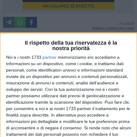
A cura di
ENRICO GORGOGLIONE
Il rispetto della tua riservatezza è la
nostra priorità
Dalla Disfida storica, a quella "ecologica", il passo è lungo e
Noi e i nostri 1733
partner
memorizziamo e/o accediamo a
tortuoso, ma è questa la strada intrapresa
informazioni su un dispositivo, come i cookie, e trattiamo dati
dall'Amministrazione Cascella. Questa mattina, presso il
personali, come identificatori univoci e informazioni standard
comando dei Vigili Urbani di Barletta, è stato presentato il
inviate da un dispositivo per annunci e contenuti personalizzati,
futuro della città, un futuro più attento all'ecologia, mirato a
misurazione di annunci e contenuti, analisi dell'audience e
contenere la quantità di rifiuti da portare nelle discariche.
sviluppo dei servizi.
Con la tua autorizzazione noi e i nostri
Come già anticipato, è un futuro di sfide e di obiettivi da
partner possiamo utilizzare dati precisi di geolocalizzazione e
identificazione tramite la scansione del dispositivo. Puoi fare clic
raggiungere, per quella che sarà una "innovazione" che
per consentire a noi e ai nostri 1733 partner il trattamento per le
cambierà, e non poco, la vita di tutti i barlettani. Barletta
finalità sopra descritte. In alternativa puoi accedere a
raccoglierà a breve la sfida della raccolta differenziata porta
informazioni più dettagliate e modificare le tue preferenze prima
a porta, progetto che ha visto e vedrà in prima linea il
di acconsentire o di negare il consenso.
Si rende noto che alcuni
Comune di Barletta e la Barsa. A partire dal 19 maggio, la
trattamenti dei dati personali possono non richiedere il tuo