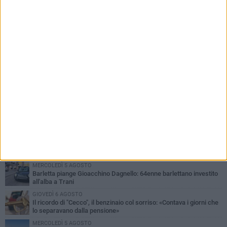
PIÙ LETTI QUESTA SETTIMANA
MERCOLEDÌ 5 AGOSTO
Barletta piange Gioacchino Dagnello: 64enne barlettano investito
all'alba a Trani
GIOVEDÌ 6 AGOSTO
Il ricordo di "Cecco", il benzinaio col sorriso: «Contava i giorni che
lo separavano dalla pensione»
MERCOLEDÌ 5 AGOSTO