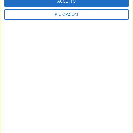
ACCETTO
PIÙ OPZIONI
Raccolta porta a porta a Barletta
© Tommaso
2
/
5
Francavilla