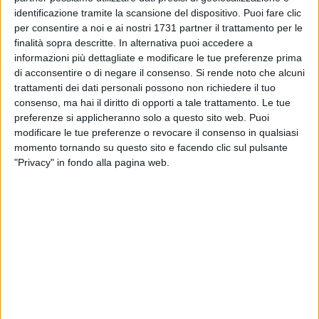
evidenziato come la condivisione di questo tipo di attività
identificazione tramite la scansione del dispositivo. Puoi fare clic
all'interno delle scuole primarie e secondarie, sia la strada
per consentire a noi e ai nostri 1731 partner il trattamento per le
migliore per rendere consapevoli le attuali generazioni di
finalità sopra descritte. In alternativa puoi accedere a
quanto sia delicata la missione che ogni giorno svolgono le
informazioni più dettagliate e modificare le tue preferenze prima
di acconsentire o di negare il consenso.
Si rende noto che alcuni
Forze dell'Ordine e, nello specifico, la Polizia di Stato.
trattamenti dei dati personali possono non richiedere il tuo
consenso, ma hai il diritto di opporti a tale trattamento. Le tue
L'obiettivo principale è avvicinare le giovani generazioni a
preferenze si applicheranno solo a questo sito web. Puoi
modelli di riferimento positivi e costruttivi. Alla breve
modificare le tue preferenze o revocare il consenso in qualsiasi
cerimonia, che ha visto, per la terza volta, come protagonisti
momento tornando su questo sito e facendo clic sul pulsante
i piccoli alunni delle scuole, hanno partecipato la Dirigente
"Privacy" in fondo alla pagina web.
Scolastica, Dott.ssa Gabriella Catacchio e il Sindaco di
Barletta, Dott. Cosimo Cannito, ricevendo personalmente i
ringraziamenti del Questore per la sensibilità dimostrata.