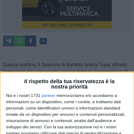
41
Questa mattina, il Questore di Barletta Andria Trani, Alfredo
Fabbrocini, ha consegnato, presso l'Istituto Comprensivo "P.
Mennea", i riconoscimenti premiali conferiti al personale
Il rispetto della tua riservatezza è la
della Polizia di Stato in servizio nel Commissariato di
nostra priorità
Barletta.
Noi e i nostri 1731
partner
memorizziamo e/o accediamo a
informazioni su un dispositivo, come i cookie, e trattiamo dati
Come già avvenuto il 26 febbraio ad Andria presso l'Istituto
personali, come identificatori univoci e informazioni standard
inviate da un dispositivo per annunci e contenuti personalizzati,
Comprensivo "Imbriani-Salvemini"- plesso "San Valentino", e
misurazione di annunci e contenuti, analisi dell'audience e
lo scorso 7 marzo a Trani presso il 2° circolo didattico
sviluppo dei servizi.
Con la tua autorizzazione noi e i nostri
"Mons. Petronelli", il Questore della provincia federiciana, ha
partner possiamo utilizzare dati precisi di geolocalizzazione e