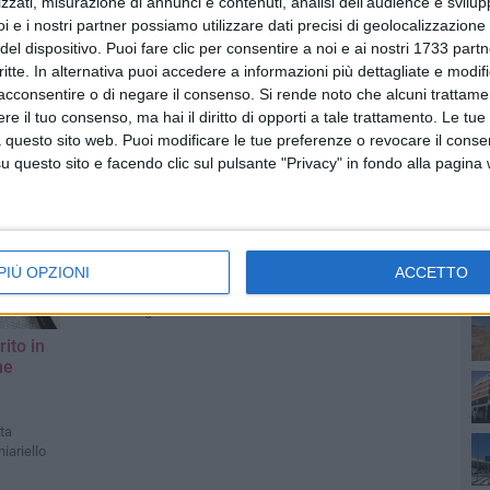
zzati, misurazione di annunci e contenuti, analisi dell'audience e svilupp
i e i nostri partner possiamo utilizzare dati precisi di geolocalizzazione 
del dispositivo. Puoi fare clic per consentire a noi e ai nostri 1733 partn
critte. In alternativa puoi accedere a informazioni più dettagliate e modif
acconsentire o di negare il consenso.
Si rende noto che alcuni trattamen
e il tuo consenso, ma hai il diritto di opporti a tale trattamento. Le tue
 questo sito web. Puoi modificare le tue preferenze o revocare il conse
PI
questo sito e facendo clic sul pulsante "Privacy" in fondo alla pagina
Arrestato giovane di
Barletta.
Pubblichiamo una
PIÙ OPZIONI
ACCETTO
rettifica
se
Il testo integrale
rito in
ne
ta
hiariello