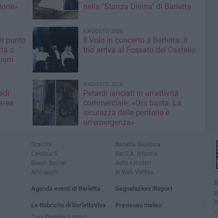
ione»
nella "Stanza Divina" di Barletta
6 AGOSTO 2026
il punto
Il Volo in concerto a Barletta: il
ità a
trio arriva al Fossato del Castello
mium
5 AGOSTO 2026
edì
Petardi lanciati in un'attività
area
commerciale: «Ora basta. La
sicurezza delle periferie è
un'emergenza»
Scacchi
Barletta Giuridica
Calcio a 5
Bar.S.A. informa
Beach Soccer
Auto e motori
Altri sport
In Web Veritas
I
Agenda eventi di Barletta
Segnalazioni iReport
R
B
Le Rubriche di BarlettaViva
Previsioni meteo
i
Cara Barletta ti scrivo