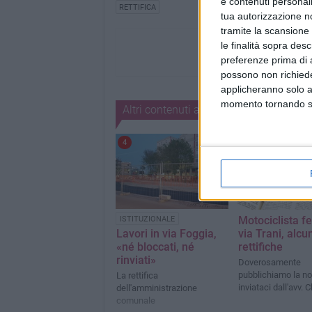
e contenuti personali
RETTIFICA
tua autorizzazione no
tramite la scansione 
le finalità sopra des
preferenze prima di 
possono non richieder
applicheranno solo a
momento tornando su 
Altri contenuti a tema
4
Motociclista fe
ISTITUZIONALE
via Trani, alcu
Lavori in via Foggia,
rettifiche
«né bloccati, né
rinviati»
Doverosamente
pubblichiamo la no
La rettifica
inviataci dall'avv. C
dell'amministrazione
comunale