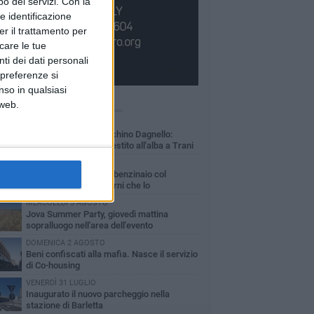
o dei servizi.
Con la
e identificazione
er il trattamento per
icare le tue
ti dei dati personali
 preferenze si
nso in qualsiasi
Ù LETTI QUESTA SETTIMANA
 web.
MERCOLEDÌ 5 AGOSTO
Barletta piange Gioacchino Dagnello:
64enne barlettano investito all'alba a Trani
GIOVEDÌ 6 AGOSTO
Il ricordo di "Cecco", il benzinaio col
sorriso: «Contava i giorni che lo
paravano dalla pensione»
MERCOLEDÌ 5 AGOSTO
Jova Summer Party, giovedì mattina
sopralluogo nell'area dell'evento
DOMENICA 2 AGOSTO
Beni confiscati alla mafia. Nasce il servizio
di Co-housing
VENERDÌ 31 LUGLIO
Inaugurato il nuovo parcheggio nella
stazione di Barletta