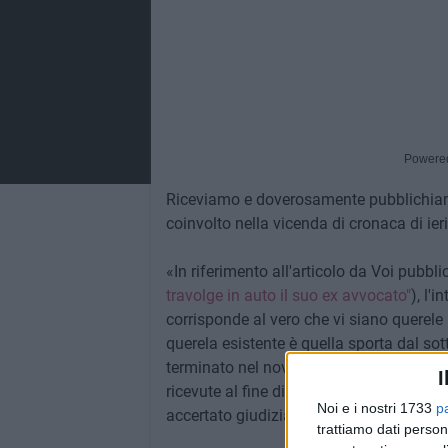
Powere
Riceviamo e doverosamente pubblichiamo 
coinvolto nella vicenda di cronaca di ieri
«In riferimento all'articolo da Voi pubblic
travolge in auto il suo ex avvocato"
), l'
corrisponde al vero che vi siano querele r
querela esistente è quella sporta dal sot
terminato nel novembre 2015) nei confron
I
ricevute al fine di farlo desistere dal ris
Noi e i nostri 1733
p
accertato giudizialmente».
trattiamo dati person