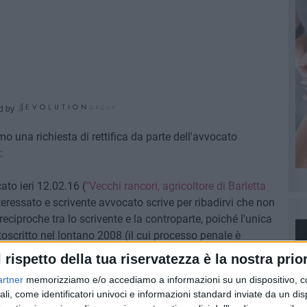
d by
una richiesta di rettifica da parte dell'avvocato
:
ato ieri 12.02.16 (
"Vecchi rancori, agricoltore di Barletta
interessato e scrivente avvocato scrive per ribadirvi che non
eciproche tra lo scrivente e la controparte, poiché l'unica
toscritto nel lontano 2008 (il cui processo penale è
ti dell'agricoltore per le minacce di morte da questi
l rispetto della tua riservatezza è la nostra prior
cuotere il credito professionale vantato nei suoi riguardi ed
artner
memorizziamo e/o accediamo a informazioni su un dispositivo, c
ali, come identificatori univoci e informazioni standard inviate da un di