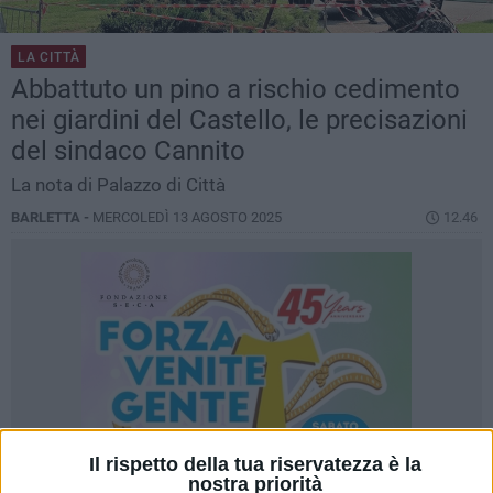
LA CITTÀ
Abbattuto un pino a rischio cedimento
nei giardini del Castello, le precisazioni
del sindaco Cannito
La nota di Palazzo di Città
BARLETTA -
MERCOLEDÌ 13 AGOSTO 2025
12.46
Il rispetto della tua riservatezza è la
nostra priorità