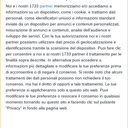
Noi e i nostri 1733
partner
memorizziamo e/o accediamo a
informazioni su un dispositivo, come i cookie, e trattiamo dati
personali, come identificatori univoci e informazioni standard
159
inviate da un dispositivo per annunci e contenuti personalizzati,
misurazione di annunci e contenuti, analisi dell'audience e
sviluppo dei servizi.
Con la tua autorizzazione noi e i nostri
partner possiamo utilizzare dati precisi di geolocalizzazione e
Si è proceduto questa mattina, nei giardini del Castello,
identificazione tramite la scansione del dispositivo. Puoi fare clic
all'abbattimento di un esemplare di pino situato in
per consentire a noi e ai nostri 1733 partner il trattamento per le
prossimità dell'ingresso principale. L'intervento è stato
finalità sopra descritte. In alternativa puoi accedere a
stabilito dall'Amministrazione comunale ed eseguito a cura
informazioni più dettagliate e modificare le tue preferenze prima
del personale di Bar.S.A. S.p.A.
di acconsentire o di negare il consenso.
Si rende noto che alcuni
L'albero, da tempo inclinato e posto sotto osservazione dai
trattamenti dei dati personali possono non richiedere il tuo
tecnici comunali, negli ultimi due giorni si era ulteriormente
consenso, ma hai il diritto di opporti a tale trattamento. Le tue
preferenze si applicheranno solo a questo sito web. Puoi
piegato evidenziando un serio pericolo di cedimento,
modificare le tue preferenze o revocare il consenso in qualsiasi
presentando evidenti segnali di ridotta aderenza delle radici
momento tornando su questo sito e facendo clic sul pulsante
al suolo. Inutile si è rivelato il tentativo di evitare la rimozione
"Privacy" in fondo alla pagina web.
posizionando un sostegno, che avrebbe tra l'altro ostacolato
il transito dei visitatori.