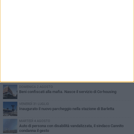
PIÙ LETTI QUESTA SETTIMANA
MERCOLEDÌ 5 AGOSTO
Barletta piange Gioacchino Dagnello: 64enne barlettano investito
all'alba a Trani
GIOVEDÌ 6 AGOSTO
Il ricordo di "Cecco", il benzinaio col sorriso: «Contava i giorni che
lo separavano dalla pensione»
MERCOLEDÌ 5 AGOSTO
Jova Summer Party, giovedì mattina sopralluogo nell'area
dell'evento
DOMENICA 2 AGOSTO
Beni confiscati alla mafia. Nasce il servizio di Co-housing
VENERDÌ 31 LUGLIO
Inaugurato il nuovo parcheggio nella stazione di Barletta
MARTEDÌ 4 AGOSTO
Auto di persona con disabilità vandalizzata, il sindaco Cannito
condanna il gesto