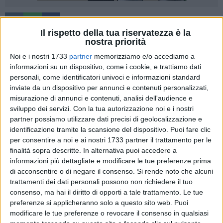
A cura di
Il rispetto della tua riservatezza è la
ALESSANDRO PORCELLUZZI
nostra priorità
Noi e i nostri 1733
partner
memorizziamo e/o accediamo a
informazioni su un dispositivo, come i cookie, e trattiamo dati
Era l'ottobre del 2004. Rocco Buttiglione era stato
personali, come identificatori univoci e informazioni standard
individuato dal candidato presidente della Commissione
inviate da un dispositivo per annunci e contenuti personalizzati,
europea Manuel Barroso come Commissario a Giustizia,
misurazione di annunci e contenuti, analisi dell'audience e
libertà e sicurezza e vicepresidente della Commissione.
sviluppo dei servizi.
Con la tua autorizzazione noi e i nostri
Nell'Unione europea, da alcuni anni, i candidati in pectore al
partner possiamo utilizzare dati precisi di geolocalizzazione e
ruolo di Commissario sono sottoposti a audit. Una vera e
identificazione tramite la scansione del dispositivo. Puoi fare clic
per consentire a noi e ai nostri 1733 partner il trattamento per le
propria interrogazione da parte della Commissione del
finalità sopra descritte. In alternativa puoi accedere a
Parlamento europeo che si occupa delle materie affidate al
informazioni più dettagliate e modificare le tue preferenze prima
futuro Commissario. Rocco Buttiglione mise in campo una
di acconsentire o di negare il consenso.
Si rende noto che alcuni
inopportuna e assai discutibile presa di posizione sulla
trattamenti dei dati personali possono non richiedere il tuo
omosessualità come peccato e fu bocciato. Barroso fu
consenso, ma hai il diritto di opporti a tale trattamento. Le tue
invitato a indicare un altro Commissario per quelle materie e
preferenze si applicheranno solo a questo sito web. Puoi
così fu.
modificare le tue preferenze o revocare il consenso in qualsiasi