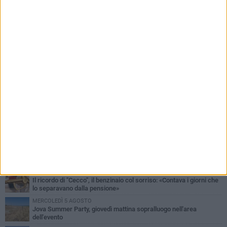
PIÙ LETTI QUESTA SETTIMANA
MERCOLEDÌ 5 AGOSTO
Barletta piange Gioacchino Dagnello: 64enne barlettano investito
all'alba a Trani
GIOVEDÌ 6 AGOSTO
Il ricordo di "Cecco", il benzinaio col sorriso: «Contava i giorni che
lo separavano dalla pensione»
MERCOLEDÌ 5 AGOSTO
Jova Summer Party, giovedì mattina sopralluogo nell'area
dell'evento