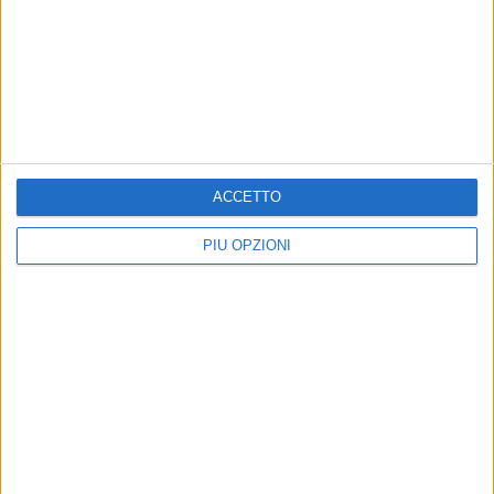
BARLETTA - 9 LUGLIO 2011
Il sindaco Maffei: «Non parteciperò alla
processione dei santi patroni»
Precedente
1
2
...
269
270
271
272
273
ACCETTO
...
Successiva
PIÙ OPZIONI