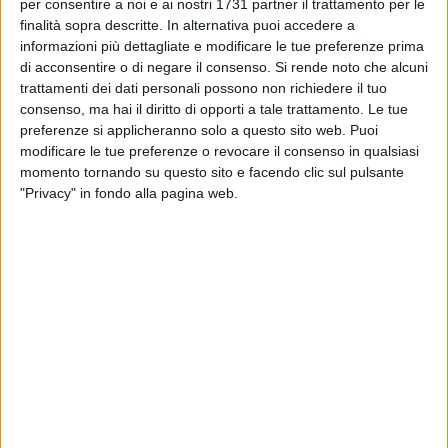
BARLETTA - 19 LUGLIO 2011
per consentire a noi e ai nostri 1731 partner il trattamento per le
Manrovescio politico di Mennea verso la
finalità sopra descritte. In alternativa puoi accedere a
premiata ditta Maffei & Patruno
informazioni più dettagliate e modificare le tue preferenze prima
di acconsentire o di negare il consenso.
Si rende noto che alcuni
trattamenti dei dati personali possono non richiedere il tuo
BARLETTA - 18 LUGLIO 2011
consenso, ma hai il diritto di opporti a tale trattamento. Le tue
«Una guerra per il potere tra le bande d'affari
preferenze si applicheranno solo a questo sito web. Puoi
del centrosinistra barlettano»
modificare le tue preferenze o revocare il consenso in qualsiasi
momento tornando su questo sito e facendo clic sul pulsante
BARLETTA - 17 LUGLIO 2011
"Privacy" in fondo alla pagina web.
«Una rassegnazione collettiva per il destino di
Barletta»
BARLETTA - 16 LUGLIO 2011
Giunta barlettana azzerata: si va avanti
BARLETTA - 16 LUGLIO 2011
Mantovano sulla compravendita del voto:
«Prendiamo esempio dal Brasile»