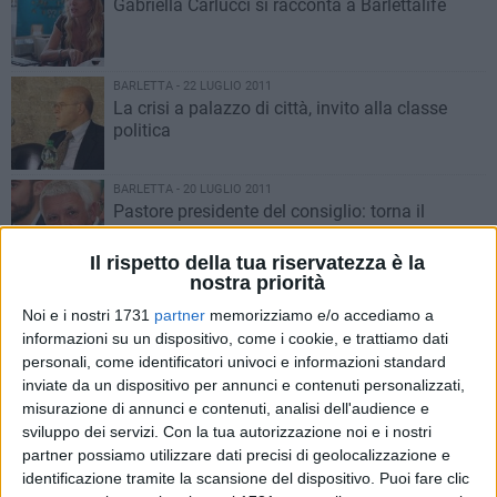
Gabriella Carlucci si racconta a Barlettalife
BARLETTA - 22 LUGLIO 2011
La crisi a palazzo di città, invito alla classe
politica
BARLETTA - 20 LUGLIO 2011
Pastore presidente del consiglio: torna il
'Soccorso Rosso'
Il rispetto della tua riservatezza è la
nostra priorità
BARLETTA - 19 LUGLIO 2011
Mennea (PD), «Patruno è abile a esprimersi
Noi e i nostri 1731
partner
memorizziamo e/o accediamo a
sempre alle spalle, in modo scorretto»
informazioni su un dispositivo, come i cookie, e trattiamo dati
personali, come identificatori univoci e informazioni standard
inviate da un dispositivo per annunci e contenuti personalizzati,
BARLETTA - 19 LUGLIO 2011
misurazione di annunci e contenuti, analisi dell'audience e
Patruno (PD) non ci sta: «Delirante comunicato
sviluppo dei servizi.
Con la tua autorizzazione noi e i nostri
di Mennea»
partner possiamo utilizzare dati precisi di geolocalizzazione e
identificazione tramite la scansione del dispositivo. Puoi fare clic