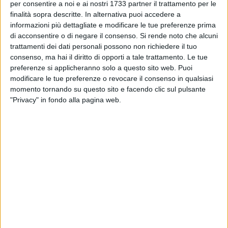
per consentire a noi e ai nostri 1733 partner il trattamento per le
finalità sopra descritte. In alternativa puoi accedere a
informazioni più dettagliate e modificare le tue preferenze prima
di acconsentire o di negare il consenso.
Si rende noto che alcuni
trattamenti dei dati personali possono non richiedere il tuo
consenso, ma hai il diritto di opporti a tale trattamento. Le tue
preferenze si applicheranno solo a questo sito web. Puoi
I Carabinieri della Compagnia di Barletta hanno arrestato un
modificare le tue preferenze o revocare il consenso in qualsiasi
29enne del luogo con l'accusa di detenzione ai fini di
momento tornando su questo sito e facendo clic sul pulsante
"Privacy" in fondo alla pagina web.
spaccio di sostanze stupefacenti. Il giovane arrestato è il
titolare di un noto bar della città: dopo una perquisizione a
cura dei militari, questi hanno ritrovato due involucri
contenenti 22 dosi di cocaina per un peso complessivo di 8
grammi.
Subito il 29enne è stato arrestato e su disposizione della
procura della Repubblica di Trani, è stato associato presso la
locale casa circondariale.
Aggiornamento del 27 maggio, ore 19:30