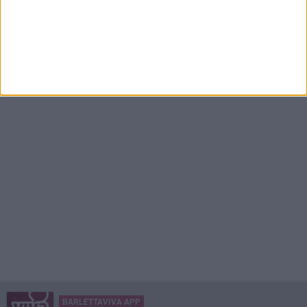
VENERDÌ 7 AGOSTO
Incidente sulla 16 bis a Barletta, traffico bloccato verso Bari
GIOVEDÌ 6 AGOSTO
Jova Summer Party, nuovi campionamenti nell'area dell'evento
BARLETTAVIVA APP