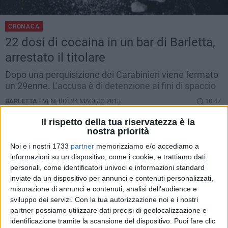
CRONACA
22 dosi di cocaina in un bar di Barletta,
arrestato il titolare
Dopo una perquisizione dei Carabinieri viene fermato
un 29enne.
L'accusa è di detenzione ai fini di spaccio
BARLETTA -
VENERDÌ 24 MAGGIO 2013
10.47
Il rispetto della tua riservatezza è la
nostra priorità
Noi e i nostri 1733
partner
memorizziamo e/o accediamo a
informazioni su un dispositivo, come i cookie, e trattiamo dati
personali, come identificatori univoci e informazioni standard
inviate da un dispositivo per annunci e contenuti personalizzati,
misurazione di annunci e contenuti, analisi dell'audience e
sviluppo dei servizi.
Con la tua autorizzazione noi e i nostri
partner possiamo utilizzare dati precisi di geolocalizzazione e
identificazione tramite la scansione del dispositivo. Puoi fare clic