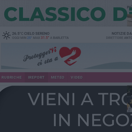
PI
26.5
°C
CIELO SERENO
NOTIZIE D
31.5°
OGGI MIN
25°
MAX
A
BARLETTA
DIRETTORE
ANTO
più
RUBRICHE
IREPORT
METEO
VIDEO
in 
per