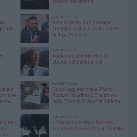
classici del cinema
6 AGOSTO 2026
io,
Ampliamento San Procopio,
 parola
Trimigno: «Qual è il vero parere
di Arpa Puglia?»
6 AGOSTO 2026
i
Addio a mister Marchioro.
L'uomo del Barletta in B
6 AGOSTO 2026
nzinaio
Dopo l'aggressione al Parco
orni che
Rossani, Giuditta D'Elia arriva
ione»
nella "Stanza Divina" di Barletta
6 AGOSTO 2026
il punto
Il Volo in concerto a Barletta: il
ità a
trio arriva al Fossato del Castello
mium