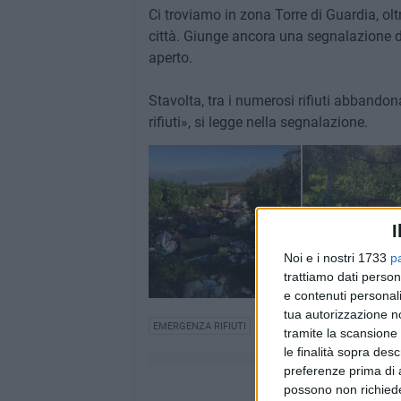
Ci troviamo in zona Torre di Guardia, olt
città. Giunge ancora una segnalazione d
aperto.
Stavolta, tra i numerosi rifiuti abbandon
rifiuti», si legge nella segnalazione.
I
Noi e i nostri 1733
p
trattiamo dati person
e contenuti personali
tua autorizzazione no
EMERGENZA RIFIUTI
tramite la scansione 
le finalità sopra des
preferenze prima di 
possono non richieder