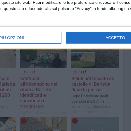
 questo sito web. Puoi modificare le tue preferenze o revocare il conse
questo sito e facendo clic sul pulsante "Privacy" in fondo alla pagina
PIÙ OPZIONI
ACCETTO
LA CITTÀ
LA CITTÀ
onale
Contrasto
Rifiuti nel fossato del
Barletta
all’abbandono dei
castello di Barletta
ifiuti
rifiuti a Barletta:
dopo la pulizia
di 200
identificati e
Dopo l’intervento degli
sanzionati i
operatori Bar.S.A. nel
trasgressori
weekend, già lunedì mattina
tari di
l’area si è ripresentata
De Finis: «Il nostro impegno
sporca
è quello di garantire una
1
1
città pulita e decorosa»