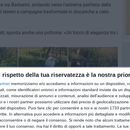
re via Barberini, andando verso l'estrema periferia della
i terreni e campagne trasformate in discariche a cielo
ati, spunta anche una poltrona: «Un tocco di eleganza tra i
l rispetto della tua riservatezza è la nostra prior
artner
memorizziamo e/o accediamo a informazioni su un dispositivo, c
ali, come identificatori univoci e informazioni standard inviate da un di
zzati, misurazione di annunci e contenuti, analisi dell'audience e svilupp
i e i nostri partner possiamo utilizzare dati precisi di geolocalizzazione 
del dispositivo. Puoi fare clic per consentire a noi e ai nostri 1733 partn
critte. In alternativa puoi accedere a informazioni più dettagliate e modif
acconsentire o di negare il consenso.
Si rende noto che alcuni trattamen
e il tuo consenso, ma hai il diritto di opporti a tale trattamento. Le tue