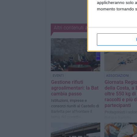
applicheranno solo a
momento tornando su 
Altri contenuti a tema
EVENTI
ASSOCIAZIONI
Gestione rifiuti
Giornata Regi
agroalimentari: la Bat
della Costa, a 
cambia passo
oltre 550 kg di r
raccolti e più 
Istituzioni, imprese e
partecipanti
consorzi riuniti al Castello di
Barletta per affrontare il
Protagonisti i volon
tema del corretto
Retake Barletta
smaltimento di rifiuti