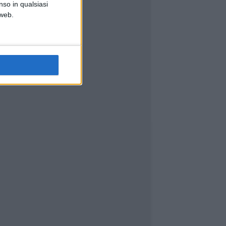
nso in qualsiasi
 web.