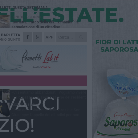
Ù LETTI QUESTA SETTIMANA
LUNEDÌ 15 GIUGNO
"Barletta, Parco della dis...Umanità": la
segnalazione di un cittadino
A
BARLETTA
DOMENICA 28 GIUGNO
APP
Allarme blatte, la denuncia di una residente
NIO QUINTO
di via Romagnosi
GIOVEDÌ 9 LUGLIO
Festa patronale, segnalazione di un
cittadino sull'area delle giostre: «Servono
 controlli»
MERCOLEDÌ 22 LUGLIO
Area cani in zona 167, la segnalazione di
un cittadino: «Grave stato di abbandono»
MARTEDÌ 16 GIUGNO
«Ci sentiamo abbandonati. Vogliamo vivere
in sicurezza»: la segnalazione dei residenti
Via Lattanzio
GIOVEDÌ 2 LUGLIO
Festa della Madonna delle Grazie e San
Giuseppe: l'appello dei cittadini per non
dere una tradizione identitaria