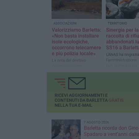
ASSOCIAZIONI
TERRITORIO
Valorizziamo Barletta:
Sinergia per la
«Non basta installare
raccolta di rifiu
isole ecologiche,
abbandonati lu
occorrono telecamere
SS16 a Barlett
e più polizia locale»
L'ANAS ha ringrazi
l'amministrazione:
La nota del direttivo
forti come questo
dell'associazione
riaffermano il valo
rispetto per il territo
ruolo fondamentale
istituzioni»
RICEVI AGGIORNAMENTI E
CONTENUTI DA BARLETTA
GRATIS
NELLA TUA E-MAIL
7 AGOSTO 2026
Barletta ricorda don Gino
Spadaro a vent’anni dall