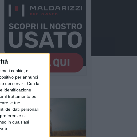
ità
ome i cookie, e
spositivo per annunci
o dei servizi.
Con la
e identificazione
er il trattamento per
icare le tue
ti dei dati personali
 preferenze si
nso in qualsiasi
 web.