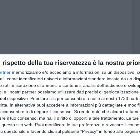
l rispetto della tua riservatezza è la nostra prior
d by
artner
memorizziamo e/o accediamo a informazioni su un dispositivo, c
ali, come identificatori univoci e informazioni standard inviate da un di
zza della villa Bonelli. Giovedì 20 Giugno in tarda serata e
zzati, misurazione di annunci e contenuti, analisi dell'audience e svilupp
 si udivano nel cielo suoni da discoteca da cui non si
i e i nostri partner possiamo utilizzare dati precisi di geolocalizzazione 
Ciò è successo anche due giorni dopo, con inizio suoni da
del dispositivo. Puoi fare clic per consentire a noi e ai nostri 1733 partn
o 22 e domenica 23 e termine alle 04,00 di domenica
critte. In alternativa puoi accedere a informazioni più dettagliate e modif
ale non è pervenuta alcuna segnalazione.
acconsentire o di negare il consenso.
Si rende noto che alcuni trattamen
e il tuo consenso, ma hai il diritto di opporti a tale trattamento. Le tue
 questo sito web. Puoi modificare le tue preferenze o revocare il conse
i, se in forma anonima possono indicare la provenienza di
questo sito e facendo clic sul pulsante "Privacy" in fondo alla pagina