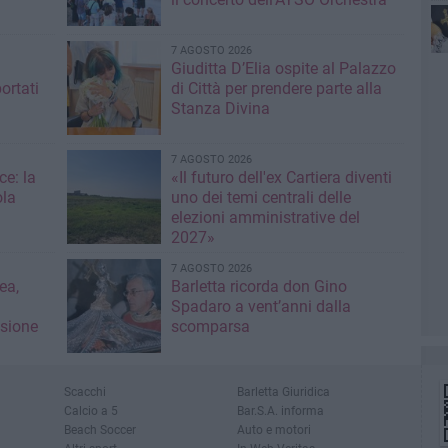
7 AGOSTO 2026
per
Giuditta D’Elia ospite al Palazzo
ortati
di Città per prendere parte alla
Stanza Divina
7 AGOSTO 2026
ce: la
«Il futuro dell'ex Cartiera diventi
ola
uno dei temi centrali delle
elezioni amministrative del
2027»
7 AGOSTO 2026
ea,
Barletta ricorda don Gino
Spadaro a vent’anni dalla
isione
scomparsa
Scacchi
Barletta Giuridica
Calcio a 5
Bar.S.A. informa
Beach Soccer
Auto e motori