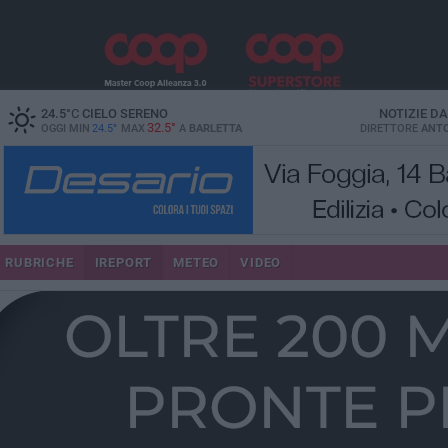
24.5
°C
CIELO SERENO
NOTIZIE D
32.5°
OGGI MIN
24.5°
MAX
A
BARLETTA
DIRETTORE
ANTO
RUBRICHE
IREPORT
METEO
VIDEO