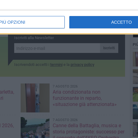
PIÙ OPZIONI
ACCETTO
Iscriviti alla Newsletter
PI
Iscriviti
Iscrivendoti accetti i
termini
e la
privacy policy
7 AGOSTO 2026
rletta,
Aria condizionata non
ri
funzionante in reparto,
«situazione già attenzionata»
7 AGOSTO 2026
più
 2026,
Canne della Battaglia, musica e
storia protagoniste: successo per
il concerto dell’AYSO Orchestra