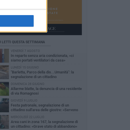
Ù LETTI QUESTA SETTIMANA
VENERDÌ 7 AGOSTO
In reparto senza aria condizionata, «ci
siamo portati ventilatori da casa»
LUNEDÌ 15 GIUGNO
"Barletta, Parco della dis...Umanità": la
segnalazione di un cittadino
DOMENICA 28 GIUGNO
Allarme blatte, la denuncia di una residente
di via Romagnosi
GIOVEDÌ 9 LUGLIO
Festa patronale, segnalazione di un
cittadino sull'area delle giostre: «Servono
 controlli»
MERCOLEDÌ 22 LUGLIO
Area cani in zona 167, la segnalazione di
un cittadino: «Grave stato di abbandono»