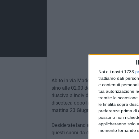
I
Powere
Noi e i nostri 1733
p
trattiamo dati person
Abito in via Madonna della Croce all'alte
e contenuti personali
sino alle 02,00 del mattino di venerdì 21
tua autorizzazione no
riusciva a individuarne la provenienza. 
tramite la scansione 
discoteca dopo la mezzanotte tra sabat
le finalità sopra des
mattina 23 Giugno. Alla Polizia Municip
preferenze prima di 
possono non richieder
applicheranno solo a
Desiderate lanciare un appello ai lettor
momento tornando su 
questi suoni da discoteca?