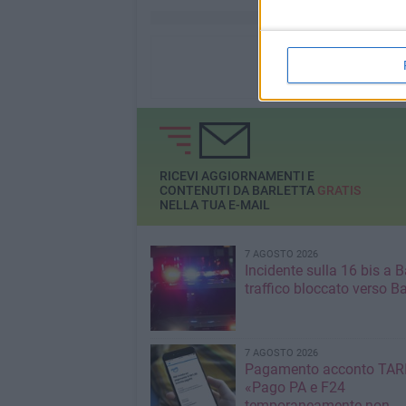
RICEVI AGGIORNAMENTI E
CONTENUTI DA BARLETTA
GRATIS
NELLA TUA E-MAIL
7 AGOSTO 2026
Incidente sulla 16 bis a Ba
traffico bloccato verso Ba
7 AGOSTO 2026
Pagamento acconto TARI
«Pago PA e F24
temporaneamente non