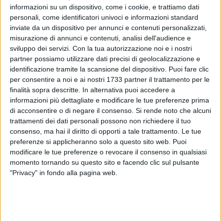
informazioni su un dispositivo, come i cookie, e trattiamo dati
14
personali, come identificatori univoci e informazioni standard
inviate da un dispositivo per annunci e contenuti personalizzati,
misurazione di annunci e contenuti, analisi dell'audience e
sviluppo dei servizi.
Con la tua autorizzazione noi e i nostri
partner possiamo utilizzare dati precisi di geolocalizzazione e
identificazione tramite la scansione del dispositivo. Puoi fare clic
«Appuntamento quotidiano. Appuntamento con lo scempio
per consentire a noi e ai nostri 1733 partner il trattamento per le
dei rifiuti abbandonati ogni giorno tra via Pistergola e vico
finalità sopra descritte. In alternativa puoi accedere a
informazioni più dettagliate e modificare le tue preferenze prima
Lepanto, in pieno centro. I cittadini sono ormai stanchi di
di acconsentire o di negare il consenso.
Si rende noto che alcuni
questa situazione per cui si invita l'amministrazione a
trattamenti dei dati personali possono non richiedere il tuo
prendere qualche serio provvedimento Grazie».
consenso, ma hai il diritto di opporti a tale trattamento. Le tue
preferenze si applicheranno solo a questo sito web. Puoi
Un cittadino che ama Barletta
modificare le tue preferenze o revocare il consenso in qualsiasi
momento tornando su questo sito e facendo clic sul pulsante
"Privacy" in fondo alla pagina web.