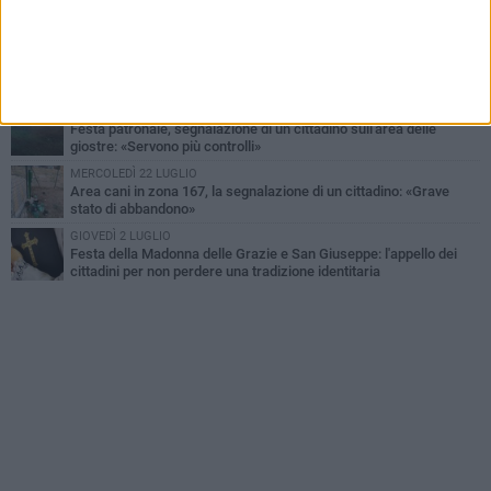
"Barletta, Parco della dis...Umanità": la segnalazione di un
cittadino
DOMENICA 28 GIUGNO
Allarme blatte, la denuncia di una residente di via Romagnosi
GIOVEDÌ 9 LUGLIO
Festa patronale, segnalazione di un cittadino sull'area delle
giostre: «Servono più controlli»
MERCOLEDÌ 22 LUGLIO
Area cani in zona 167, la segnalazione di un cittadino: «Grave
stato di abbandono»
GIOVEDÌ 2 LUGLIO
Festa della Madonna delle Grazie e San Giuseppe: l'appello dei
cittadini per non perdere una tradizione identitaria