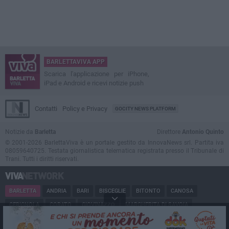
BARLETTAVIVA APP
Scarica l'applicazione per iPhone,
iPad e Android e ricevi notizie push
Contatti
Policy e Privacy
GOCITY NEWS PLATFORM
Notizie da
Barletta
Direttore
Antonio Quinto
© 2001-2026 BarlettaViva è un portale gestito da InnovaNews srl. Partita iva
08059640725. Testata giornalistica telematica registrata presso il Tribunale di
Trani. Tutti i diritti riservati.
BARLETTA
ANDRIA
BARI
BISCEGLIE
BITONTO
CANOSA
CERIGNOLA
CORATO
GIOVINAZZO
MARGHERITA DI SAVOIA
MINERVINO
MODUGNO
MOLFETTA
PUGLIA
RUVO