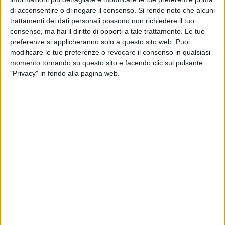
di acconsentire o di negare il consenso.
Si rende noto che alcuni
160
trattamenti dei dati personali possono non richiedere il tuo
consenso, ma hai il diritto di opporti a tale trattamento. Le tue
preferenze si applicheranno solo a questo sito web. Puoi
modificare le tue preferenze o revocare il consenso in qualsiasi
momento tornando su questo sito e facendo clic sul pulsante
"Privacy" in fondo alla pagina web.
Aggiornamento - Ricerche interrotte, la signora scomparsa è
stata ritrovata.