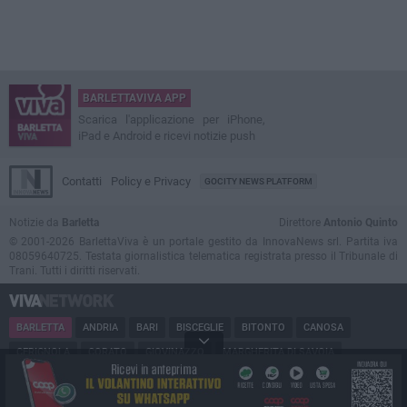
BARLETTAVIVA APP
Scarica l'applicazione per iPhone,
iPad e Android e ricevi notizie push
Contatti
Policy e Privacy
GOCITY NEWS PLATFORM
Notizie da
Barletta
Direttore
Antonio Quinto
© 2001-2026 BarlettaViva è un portale gestito da InnovaNews srl. Partita iva
08059640725. Testata giornalistica telematica registrata presso il Tribunale di
Trani. Tutti i diritti riservati.
BARLETTA
ANDRIA
BARI
BISCEGLIE
BITONTO
CANOSA
CERIGNOLA
CORATO
GIOVINAZZO
MARGHERITA DI SAVOIA
MINERVINO
MODUGNO
MOLFETTA
PUGLIA
RUVO
SAN FERDINANDO
SPINAZZOLA
TERLIZZI
TRANI
TRINITAPOLI