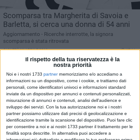
Scomparsa tra Margherita di Savoia e
Barletta, si cerca una donna di 54 anni
Aggiornamento - Ricerche interrotte, la signora
scomparsa è stata ritrovata
GIOVEDÌ 11 APRILE 2019
17.11
Il rispetto della tua riservatezza è la
nostra priorità
Noi e i nostri 1733
partner
memorizziamo e/o accediamo a
informazioni su un dispositivo, come i cookie, e trattiamo dati
personali, come identificatori univoci e informazioni standard
inviate da un dispositivo per annunci e contenuti personalizzati,
misurazione di annunci e contenuti, analisi dell'audience e
sviluppo dei servizi.
Con la tua autorizzazione noi e i nostri
partner possiamo utilizzare dati precisi di geolocalizzazione e
identificazione tramite la scansione del dispositivo. Puoi fare clic
per consentire a noi e ai nostri 1733 partner il trattamento per le
finalità sopra descritte. In alternativa puoi accedere a
informazioni più dettagliate e modificare le tue preferenze prima