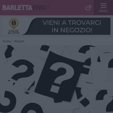
MENU
Home
iReport