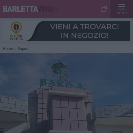
MENU
Home
iReport