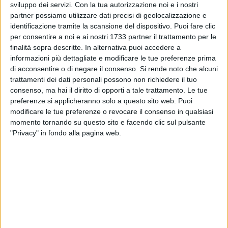
sviluppo dei servizi.
Con la tua autorizzazione noi e i nostri
partner possiamo utilizzare dati precisi di geolocalizzazione e
identificazione tramite la scansione del dispositivo. Puoi fare clic
per consentire a noi e ai nostri 1733 partner il trattamento per le
finalità sopra descritte. In alternativa puoi accedere a
informazioni più dettagliate e modificare le tue preferenze prima
di acconsentire o di negare il consenso.
Si rende noto che alcuni
trattamenti dei dati personali possono non richiedere il tuo
consenso, ma hai il diritto di opporti a tale trattamento. Le tue
La redazione di Barlettalife continua a raccogliere e a
preferenze si applicheranno solo a questo sito web. Puoi
modificare le tue preferenze o revocare il consenso in qualsiasi
riproporvi le tante, numerosissime segnalazioni che quasi
momento tornando su questo sito e facendo clic sul pulsante
ogni giorno ci arrivano da studenti universitari e lavoratori
"Privacy" in fondo alla pagina web.
pendolari in merito a disagi, contrattempi e guasti per chi
prende il treno regionale sulla linea Bari-Foggia. Ecco un'altra
segnalazione appena giunta da uno studente barlettano:
Gentile redazione,
anche oggi come tutte le mattine, ho preso il treno regionale
delle 8:48 che arrivava da Lecce e sarebbe dovuto arrivare a