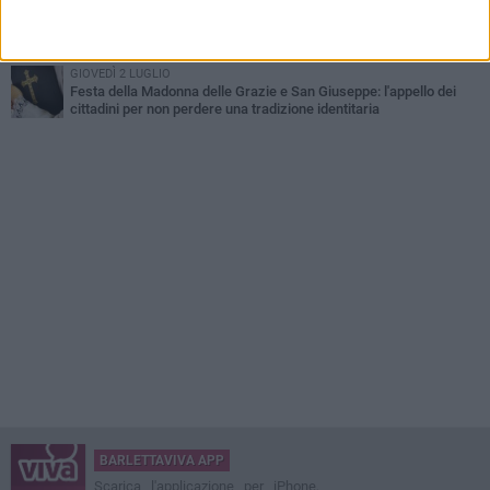
MERCOLEDÌ 22 LUGLIO
Area cani in zona 167, la segnalazione di un cittadino: «Grave
stato di abbandono»
GIOVEDÌ 2 LUGLIO
Festa della Madonna delle Grazie e San Giuseppe: l'appello dei
cittadini per non perdere una tradizione identitaria
BARLETTAVIVA APP
Scarica l'applicazione per iPhone,