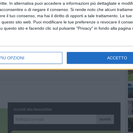
critte. In alternativa puoi accedere a informazioni più dettagliate e modif
 Trani di Barletta, avvenuto nei paraggi della
acconsentire o di negare il consenso.
Si rende noto che alcuni trattamen
lte una bisarca e un'automobile.
e il tuo consenso, ma hai il diritto di opporti a tale trattamento. Le tue
 questo sito web. Puoi modificare le tue preferenze o revocare il conse
questo sito e facendo clic sul pulsante "Privacy" in fondo alla pagina
PI
PIÙ OPZIONI
ACCETTO
più
Iscriviti alla Newsletter
Iscriviti