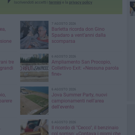
in 
Iscrivendoti accetti i
termini
e la
privacy policy
per
7 AGOSTO 2026
ea,
Barletta ricorda don Gino
Spadaro a vent’anni dalla
isione
scomparsa
6 AGOSTO 2026
ani tre
Ampliamento San Procopio,
 grandi
Collettivo Exit: «Nessuna parola
fine»
6 AGOSTO 2026
io,
Jova Summer Party, nuovi
parere
campionamenti nell'area
dell'evento
6 AGOSTO 2026
.
Il ricordo di "Cecco", il benzinaio
col sorriso: «Contava i giorni che