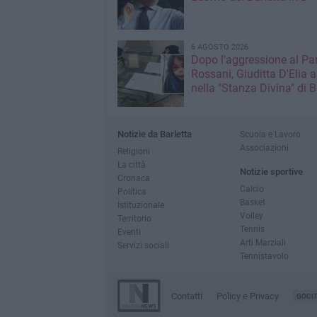
6 AGOSTO 2026
Dopo l'aggressione al Pa
Rossani, Giuditta D'Elia a
nella "Stanza Divina" di B
Notizie da Barletta
Scuola e Lavoro
Associazioni
Religioni
La città
Notizie sportive
Cronaca
Calcio
Politica
Basket
Istituzionale
Volley
Territorio
Tennis
Eventi
Arti Marziali
Servizi sociali
Tennistavolo
Contatti
Policy e Privacy
GOCI