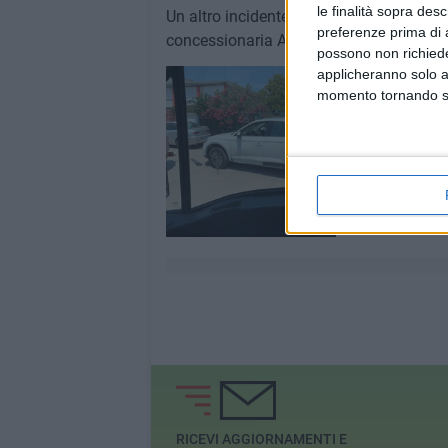
le finalità sopra des
Un altro incidente lungo la strada di Via
preferenze prima di 
concessionaria Automurgia. Sono coinvo
possono non richieder
applicheranno solo a
momento tornando su 
RICEVI AGGIORNAMENTI E