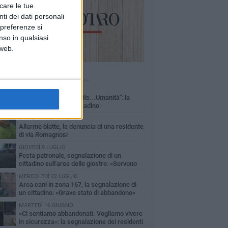
icare le tue
ti dei dati personali
 preferenze si
nso in qualsiasi
 web.
Ù LETTI QUESTA SETTIMANA
LUNEDÌ 15 GIUGNO
"Barletta, Parco della dis...Umanità": la
segnalazione di un cittadino
DOMENICA 28 GIUGNO
Allarme blatte, la denuncia di una residente
di via Romagnosi
GIOVEDÌ 9 LUGLIO
Festa patronale, segnalazione di un
cittadino sull'area delle giostre: «Servono
 controlli»
MERCOLEDÌ 22 LUGLIO
Area cani in zona 167, la segnalazione di
un cittadino: «Grave stato di abbandono»
MARTEDÌ 16 GIUGNO
«Ci sentiamo abbandonati. Vogliamo vivere
in sicurezza»: la segnalazione dei residenti