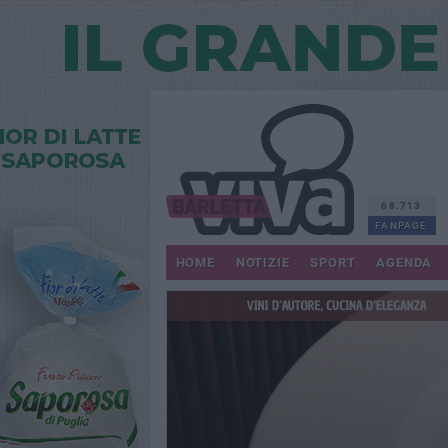
68.713
FANPAGE
HOME
NOTIZIE
SPORT
AGENDA