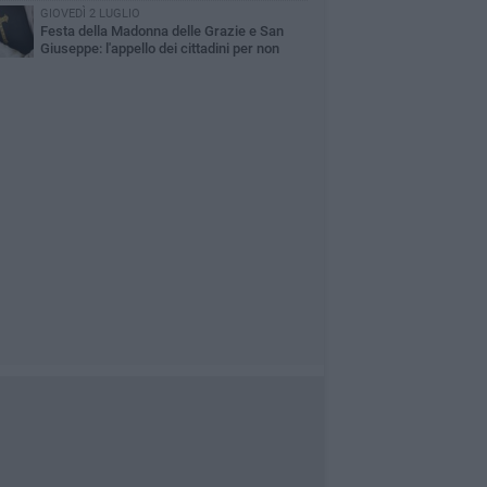
Via Lattanzio
GIOVEDÌ 2 LUGLIO
Festa della Madonna delle Grazie e San
Giuseppe: l'appello dei cittadini per non
dere una tradizione identitaria