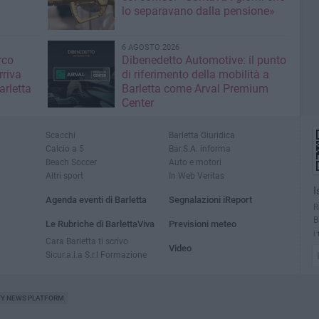
lo separavano dalla pensione»
6 AGOSTO 2026
rco
Dibenedetto Automotive: il punto
rriva
di riferimento della mobilità a
arletta
Barletta come Arval Premium
Center
Scacchi
Barletta Giuridica
Calcio a 5
Bar.S.A. informa
Beach Soccer
Auto e motori
Altri sport
In Web Veritas
I
Agenda eventi di Barletta
Segnalazioni iReport
R
B
Le Rubriche di BarlettaViva
Previsioni meteo
i
Cara Barletta ti scrivo
Video
Sicur.a.l.a S.r.l Formazione
TY NEWS PLATFORM