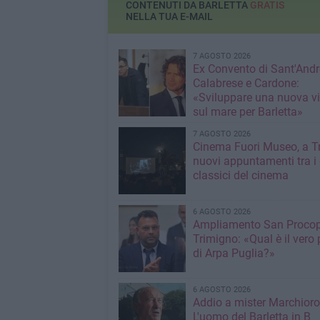
CONTENUTI DA BARLETTA
GRATIS
NELLA TUA E-MAIL
7 AGOSTO 2026
Ex Convento di Sant'Andr
Calabrese e Cardone:
«Sviluppare una nuova v
sul mare per Barletta»
7 AGOSTO 2026
Cinema Fuori Museo, a Tr
nuovi appuntamenti tra i
classici del cinema
6 AGOSTO 2026
Ampliamento San Procop
Trimigno: «Qual è il vero 
di Arpa Puglia?»
6 AGOSTO 2026
Addio a mister Marchioro
L'uomo del Barletta in B