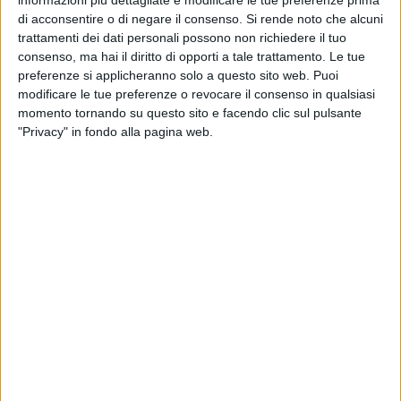
informazioni più dettagliate e modificare le tue preferenze prima
Corso Vittorio Emanuele
di acconsentire o di negare il consenso.
Si rende noto che alcuni
Un Natale di mille colori
trattamenti dei dati personali possono non richiedere il tuo
Gonfiabili, zucchero filato, popcorn, casetta di Babbo Natale,
consenso, ma hai il diritto di opporti a tale trattamento. Le tue
foto con Babbo Natale
preferenze si applicheranno solo a questo sito web. Puoi
A cura di Magicabula
modificare le tue preferenze o revocare il consenso in qualsiasi
momento tornando su questo sito e facendo clic sul pulsante
"Privacy" in fondo alla pagina web.
11:00 - 12:00
Quartiere Nuova 167
Biciclettata natalizia
A cura del Circolo ARCI Carlo Cafiero
18:30
G.O.S.
Christmas Gospel Concert
A cura di Soundiff – Diffrazioni Sonore
giovedì 12 dicembre
19:00
G.O.S.