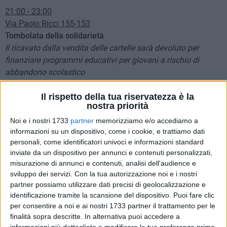
21:00 - 23:00
Via Paolo Ricci 155-153
Tombolata della solidarietà
Il ricavato dalla vendita delle cartelle sarà devoluto per
finanziare programmi educativi per giovani a rischio di
abbandono scolastico
A cura del Circolo ARCI Carlo Cafiero
Il rispetto della tua riservatezza è la
nostra priorità
domenica 8 dicembre
10:00 - 14:00
Noi e i nostri 1733
partner
memorizziamo e/o accediamo a
informazioni su un dispositivo, come i cookie, e trattiamo dati
Parco dell'Umanità
personali, come identificatori univoci e informazioni standard
Natale nei regni immaginari
inviate da un dispositivo per annunci e contenuti personalizzati,
Giochi da tavolo e di ruolo a tema natalizio con annessi
misurazione di annunci e contenuti, analisi dell'audience e
laboratori creativi in collaborazione con "Scartoff" e "Arte del
sviluppo dei servizi.
Con la tua autorizzazione noi e i nostri
sorriso"
partner possiamo utilizzare dati precisi di geolocalizzazione e
A cura dell'associazione Crocevia dei Mondi
identificazione tramite la scansione del dispositivo. Puoi fare clic
per consentire a noi e ai nostri 1733 partner il trattamento per le
finalità sopra descritte. In alternativa puoi accedere a
10:30 - 13:00