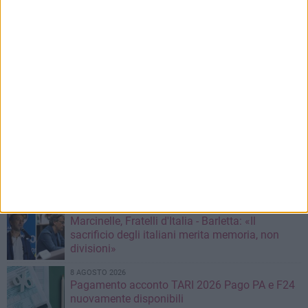
Iscriviti
Iscrivendoti accetti i
termini
e la
privacy policy
9 AGOSTO 2026
Dicataldo (Europa Verde-Avs): Barletta, quale
alternativa per i giovani?
9 AGOSTO 2026
Barletta, 14enne investita da una bici elettrica:
«Nessuno mi ha aiutata, mi hanno insultato e
poi sono scappati»
8 AGOSTO 2026
Marcinelle, Fratelli d'Italia - Barletta: «Il
sacrificio degli italiani merita memoria, non
divisioni»
8 AGOSTO 2026
Pagamento acconto TARI 2026 Pago PA e F24
nuovamente disponibili