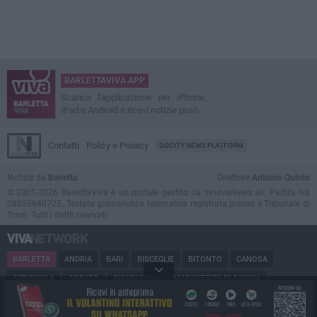
BARLETTAVIVA APP
Scarica l'applicazione per iPhone,
iPad e Android e ricevi notizie push
Contatti
Policy e Privacy
GOCITY NEWS PLATFORM
Notizie da
Barletta
Direttore
Antonio Quinto
© 2001-2026 BarlettaViva è un portale gestito da InnovaNews srl. Partita iva
08059640725. Testata giornalistica telematica registrata presso il Tribunale di
Trani. Tutti i diritti riservati.
BARLETTA
ANDRIA
BARI
BISCEGLIE
BITONTO
CANOSA
CERIGNOLA
CORATO
GIOVINAZZO
MARGHERITA DI SAVOIA
MINERVINO
MODUGNO
MOLFETTA
PUGLIA
RUVO
SAN FERDINANDO
SPINAZZOLA
TERLIZZI
TRANI
TRINITAPOLI