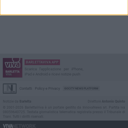
BARLETTAVIVA APP
Scarica l'applicazione per iPhone,
iPad e Android e ricevi notizie push
Contatti
Policy e Privacy
GOCITY NEWS PLATFORM
Notizie da
Barletta
Direttore
Antonio Quinto
© 2001-2026 BarlettaViva è un portale gestito da InnovaNews srl. Partita iva
08059640725. Testata giornalistica telematica registrata presso il Tribunale di
Trani. Tutti i diritti riservati.