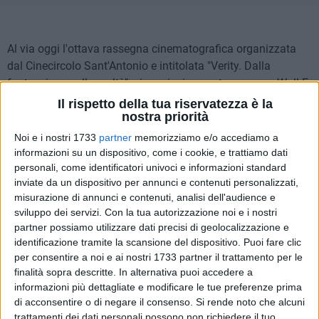
Al via oggi l'ottava rassegna cinematografica organizzata
dal Cinecircolo Sant'Antonio e intitolata "Verity. Dalla
fantascienza alla realtà": si comincia questa sera con Wall-E,
indiscusso capolavoro di animazione che ha conquistato
Il rispetto della tua riservatezza è la
nostra priorità
grandi e piccini.
C'era una volta un pianeta dimenticato da tutti, sommerso
Noi e i nostri 1733
partner
memorizziamo e/o accediamo a
dai rifiuti e abbandonato dai suoi abitanti. Questo pianeta è
informazioni su un dispositivo, come i cookie, e trattiamo dati
personali, come identificatori univoci e informazioni standard
la Terra, e l'unico rimasto a prendersene cura è un robottino
inviate da un dispositivo per annunci e contenuti personalizzati,
accartoccia-rifiuti erroneamente rimasto acceso: WALL-E.
misurazione di annunci e contenuti, analisi dell'audience e
Vincitore di un meritatissimo Oscar nel 2009 come Miglior
sviluppo dei servizi.
Con la tua autorizzazione noi e i nostri
Film d'Animazione, il film è ambientato in un futuro non
partner possiamo utilizzare dati precisi di geolocalizzazione e
troppo lontano, dove l'inquinamento ha avuto la meglio e il
identificazione tramite la scansione del dispositivo. Puoi fare clic
consumismo ha divorato ogni residuo di civiltà. Per anni il
per consentire a noi e ai nostri 1733 partner il trattamento per le
tenero WALL-E ha continuato meccanicamente il suo lavoro,
finalità sopra descritte. In alternativa puoi accedere a
informazioni più dettagliate e modificare le tue preferenze prima
con un piccolo effetto collaterale: una vivace personalità e la
di acconsentire o di negare il consenso.
Si rende noto che alcuni
mania di collezionare cianfrusaglie variopinte. La sua
trattamenti dei dati personali possono non richiedere il tuo