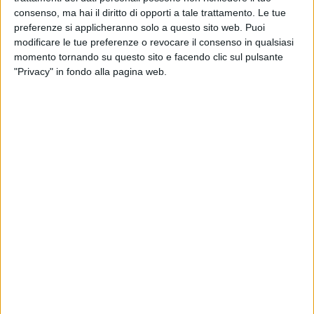
solitaria esistenza cambierà con l'arrivo della tecnologica
consenso, ma hai il diritto di opporti a tale trattamento. Le tue
robottina EVE, e sarà amore al primo pixel!
preferenze si applicheranno solo a questo sito web. Puoi
modificare le tue preferenze o revocare il consenso in qualsiasi
L'appuntamento è per stasera al Cinecircolo Sant'Antonio,
momento tornando su questo sito e facendo clic sul pulsante
spettacoli ore 18:30 e ore 21:00. Se l'avete perso
"Privacy" in fondo alla pagina web.
recuperatelo, se l'avete già visto rivedetelo, in ogni caso
cogliete la lezione e portatela nel vostre cuore: il mondo può
cambiare, e il cambiamento può cominciare da noi.