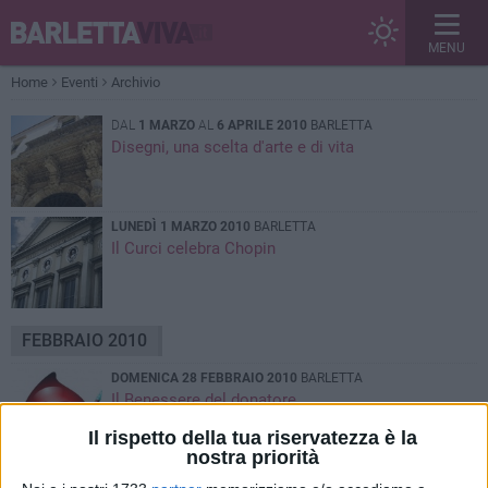
MENU
Home
Eventi
Archivio
DAL
1 MARZO
AL
6 APRILE 2010
BARLETTA
Disegni, una scelta d'arte e di vita
LUNEDÌ 1 MARZO 2010
BARLETTA
Il Curci celebra Chopin
FEBBRAIO 2010
DOMENICA 28 FEBBRAIO 2010
BARLETTA
Il Benessere del donatore
Il rispetto della tua riservatezza è la
nostra priorità
DAL
28 FEBBRAIO
AL
8 MARZO 2010
BAT