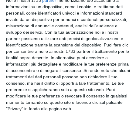
Noi e i nostri 1733
partner
memorizziamo e/o accediamo a
Non solo... 8 marzo
informazioni su un dispositivo, come i cookie, e trattiamo dati
personali, come identificatori univoci e informazioni standard
inviate da un dispositivo per annunci e contenuti personalizzati,
misurazione di annunci e contenuti, analisi dell'audience e
SABATO 27 FEBBRAIO 2010
BARLETTA
Una Esperti di oggi ricorda e racconta un Esperti
sviluppo dei servizi.
Con la tua autorizzazione noi e i nostri
di ieri
partner possiamo utilizzare dati precisi di geolocalizzazione e
identificazione tramite la scansione del dispositivo. Puoi fare clic
per consentire a noi e ai nostri 1733 partner il trattamento per le
GIOVEDÌ 25 FEBBRAIO 2010
BARLETTA
finalità sopra descritte. In alternativa puoi accedere a
De Nittis, musica e parole
informazioni più dettagliate e modificare le tue preferenze prima
di acconsentire o di negare il consenso.
Si rende noto che alcuni
trattamenti dei dati personali possono non richiedere il tuo
GIOVEDÌ 25 FEBBRAIO 2010
BARLETTA
consenso, ma hai il diritto di opporti a tale trattamento. Le tue
La quarta edizione de "Arè Rock Festival" a
preferenze si applicheranno solo a questo sito web. Puoi
Barletta
modificare le tue preferenze o revocare il consenso in qualsiasi
momento tornando su questo sito e facendo clic sul pulsante
"Privacy" in fondo alla pagina web.
MERCOLEDÌ 24 FEBBRAIO 2010
BARLETTA
Primo Congresso della FILCTEM BAT
MERCOLEDÌ 24 FEBBRAIO 2010
BARLETTA
Tecnologie innovative per le imprese agricole