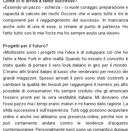
Come ci si arriva a tanto successo?
«Essendo un pazzo - scherza - ci vuole coraggio, preparazione e
capacità di calcolo dei rischi. Occorre che vi siano tutte e tre le
componenti per il raggiungimento del successo. In mancanza
anche solo di una di esse, si rimane al punto di partenza. Ho
fatto tutto con le mie forze ma ho sempre avuto una vision»
Progetti per il futuro?
«Moltissimi sono i progetti ma l'idea è di sviluppare ciò che ho
fatto a New York in altre realtà. Quando ho iniziato il concetto è
stato quello di portare il vero look italiano in giro per il mondo.
C'erano altri brand italiani di lusso che vendevano per mezzo dei
grandi magazzini. Spesso arrivati lì però sono stati costretti a
cambiare la qualità dei tessuti per raggiungere il numero più alto
possibile di consumatori. Ho sempre creduto che gli americani
fossero pronti per la vera vestibilità italiana. Mi dicevano che
fossi pazzo ma i tempi erano maturi e mi hanno dato ragione. La
sfida successiva è sull'esperienza. Tutti oggi possono acquistare
online e anche noi abbiamo una presenza online, perché non si
può certamente andare contro le tendenze d'acquisto
contemporanee. Personalmente però sono un romantico dunque