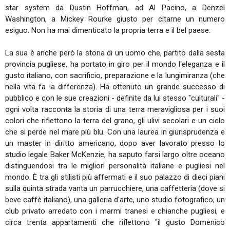
star system da Dustin Hoffman, ad Al Pacino, a Denzel
Washington, a Mickey Rourke giusto per citarne un numero
esiguo. Non ha mai dimenticato la propria terra e il bel paese.
La sua è anche però la storia di un uomo che, partito dalla sesta
provincia pugliese, ha portato in giro per il mondo l'eleganza e il
gusto italiano, con sacrificio, preparazione e la lungimiranza (che
nella vita fa la differenza). Ha ottenuto un grande successo di
pubblico e con le sue creazioni - definite da lui stesso "culturali" -
ogni volta racconta la storia di una terra meravigliosa per i suoi
colori che riflettono la terra del grano, gli ulivi secolari e un cielo
che si perde nel mare più blu. Con una laurea in giurisprudenza e
un master in diritto americano, dopo aver lavorato presso lo
studio legale Baker McKenzie, ha saputo farsi largo oltre oceano
distinguendosi tra le migliori personalità italiane e pugliesi nel
mondo. È tra gli stilisti più affermati e il suo palazzo di dieci piani
sulla quinta strada vanta un parrucchiere, una caffetteria (dove si
beve caffè italiano), una galleria d'arte, uno studio fotografico, un
club privato arredato con i marmi tranesi e chianche pugliesi, e
circa trenta appartamenti che riflettono "il gusto Domenico