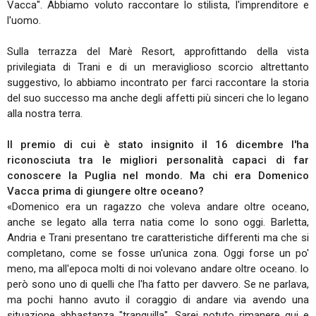
Vacca". Abbiamo voluto raccontare lo stilista, l'imprenditore e
l'uomo.
Sulla terrazza del Marè Resort, approfittando della vista
privilegiata di Trani e di un meraviglioso scorcio altrettanto
suggestivo, lo abbiamo incontrato per farci raccontare la storia
del suo successo ma anche degli affetti più sinceri che lo legano
alla nostra terra.
Il premio di cui è stato insignito il 16 dicembre l'ha
riconosciuta tra le migliori personalità capaci di far
conoscere la Puglia nel mondo. Ma chi era Domenico
Vacca prima di giungere oltre oceano?
«Domenico era un ragazzo che voleva andare oltre oceano,
anche se legato alla terra natia come lo sono oggi. Barletta,
Andria e Trani presentano tre caratteristiche differenti ma che si
completano, come se fosse un'unica zona. Oggi forse un po'
meno, ma all'epoca molti di noi volevano andare oltre oceano. Io
però sono uno di quelli che l'ha fatto per davvero. Se ne parlava,
ma pochi hanno avuto il coraggio di andare via avendo una
situazione abbastanza "tranquilla". Sarei potuto rimanere qui e