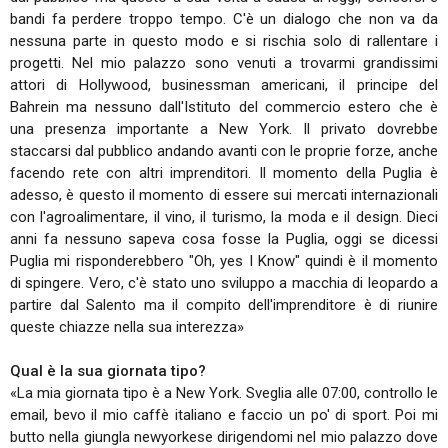
bandi fa perdere troppo tempo. C'è un dialogo che non va da
nessuna parte in questo modo e si rischia solo di rallentare i
progetti. Nel mio palazzo sono venuti a trovarmi grandissimi
attori di Hollywood, businessman americani, il principe del
Bahrein ma nessuno dall'Istituto del commercio estero che è
una presenza importante a New York. Il privato dovrebbe
staccarsi dal pubblico andando avanti con le proprie forze, anche
facendo rete con altri imprenditori. Il momento della Puglia è
adesso, è questo il momento di essere sui mercati internazionali
con l'agroalimentare, il vino, il turismo, la moda e il design. Dieci
anni fa nessuno sapeva cosa fosse la Puglia, oggi se dicessi
Puglia mi risponderebbero "Oh, yes I Know" quindi è il momento
di spingere. Vero, c'è stato uno sviluppo a macchia di leopardo a
partire dal Salento ma il compito dell'imprenditore è di riunire
queste chiazze nella sua interezza»
Qual è la sua giornata tipo?
«La mia giornata tipo è a New York. Sveglia alle 07:00, controllo le
email, bevo il mio caffè italiano e faccio un po' di sport. Poi mi
butto nella giungla newyorkese dirigendomi nel mio palazzo dove