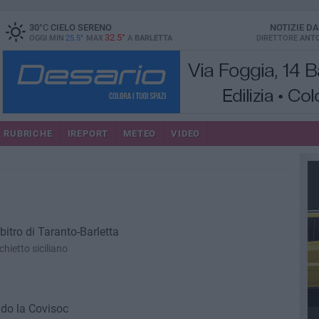
30
°C
CIELO SERENO
NOTIZIE D
32.5°
OGGI MIN
25.5°
MAX
A
BARLETTA
DIRETTORE
ANTO
RUBRICHE
IREPORT
METEO
VIDEO
rbitro di Taranto-Barletta
chietto siciliano
ndo la Covisoc