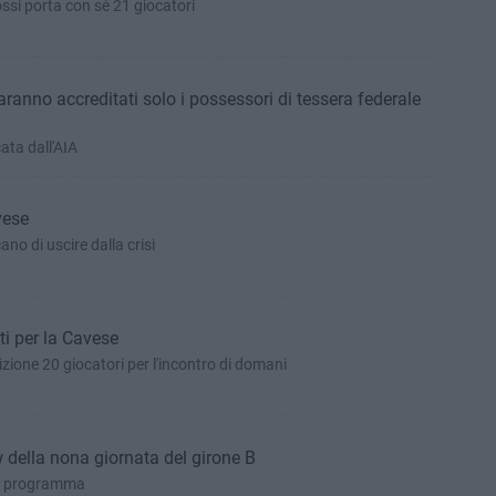
ossi porta con sè 21 giocatori
aranno accreditati solo i possessori di tessera federale
ata dall'AIA
vese
ano di uscire dalla crisi
ti per la Cavese
ione 20 giocatori per l'incontro di domani
w della nona giornata del girone B
 in programma