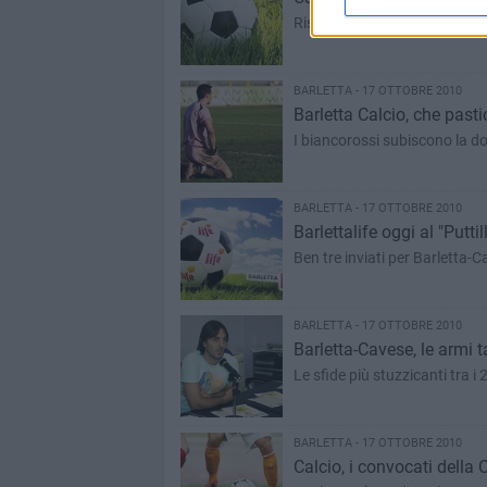
Risultati e classifica degli av
BARLETTA - 17 OTTOBRE 2010
Barletta Calcio, che pasti
I biancorossi subiscono la do
BARLETTA - 17 OTTOBRE 2010
Barlettalife oggi al "Puttill
Ben tre inviati per Barletta-
BARLETTA - 17 OTTOBRE 2010
Barletta-Cavese, le armi ta
Le sfide più stuzzicanti tra i
BARLETTA - 17 OTTOBRE 2010
Calcio, i convocati della