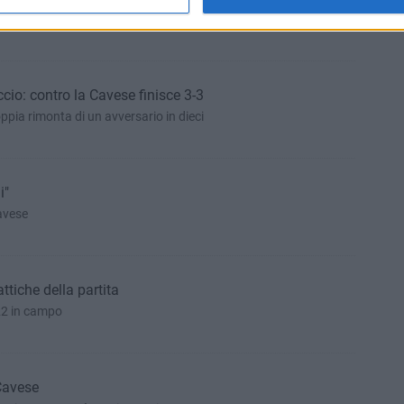
versari del Barletta
ccio: contro la Cavese finisce 3-3
ppia rimonta di un avversario in dieci
i"
Cavese
ttiche della partita
 22 in campo
 Cavese