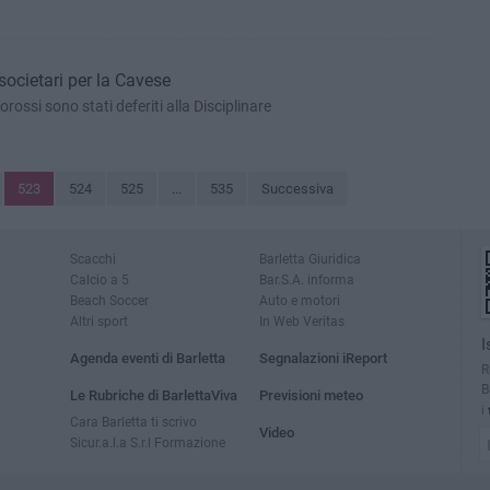
societari per la Cavese
rossi sono stati deferiti alla Disciplinare
523
524
525
...
535
Successiva
Scacchi
Barletta Giuridica
Calcio a 5
Bar.S.A. informa
Beach Soccer
Auto e motori
Altri sport
In Web Veritas
I
Agenda eventi di Barletta
Segnalazioni iReport
R
B
Le Rubriche di BarlettaViva
Previsioni meteo
i
Cara Barletta ti scrivo
Video
Sicur.a.l.a S.r.l Formazione