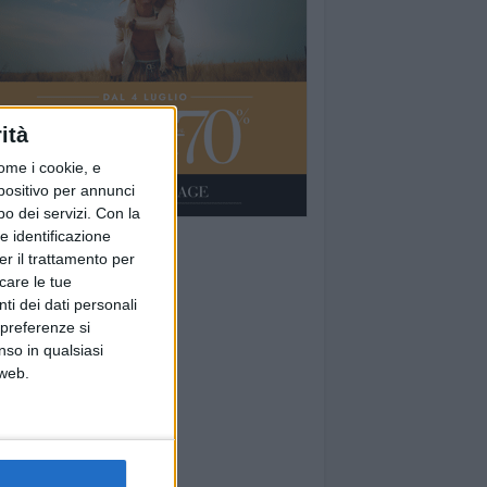
ità
ome i cookie, e
spositivo per annunci
o dei servizi.
Con la
e identificazione
er il trattamento per
icare le tue
ti dei dati personali
 preferenze si
nso in qualsiasi
 web.