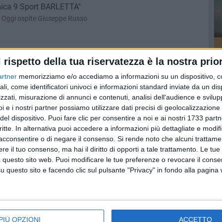
Amica 9 Sport BARLETTA"
 Oggi ospite Giuseppe Russo
dopo il pareggio con la Cavese
l rispetto della tua riservatezza è la nostra prior
e ancora una volta fatale per i biancorossi
artner
memorizziamo e/o accediamo a informazioni su un dispositivo, c
ali, come identificatori univoci e informazioni standard inviate da un di
zzati, misurazione di annunci e contenuti, analisi dell'audience e svilupp
i e i nostri partner possiamo utilizzare dati precisi di geolocalizzazione 
usso ospite di "Pronto che calcio è?"
del dispositivo. Puoi fare clic per consentire a noi e ai nostri 1733 partn
 ha parlato il patron Tatò
critte. In alternativa puoi accedere a informazioni più dettagliate e modif
acconsentire o di negare il consenso.
Si rende noto che alcuni trattamen
e il tuo consenso, ma hai il diritto di opporti a tale trattamento. Le tue
 questo sito web. Puoi modificare le tue preferenze o revocare il conse
e immagini dell'incontro
questo sito e facendo clic sul pulsante "Privacy" in fondo alla pagina
PIÙ OPZIONI
ACCETTO
a nona giornata di Prima Divisione girone B