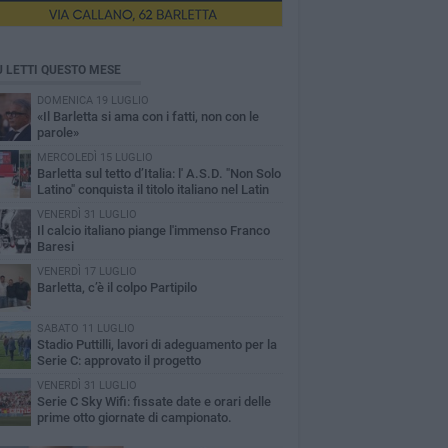
Ù LETTI QUESTO MESE
DOMENICA 19 LUGLIO
«Il Barletta si ama con i fatti, non con le
parole»
MERCOLEDÌ 15 LUGLIO
Barletta sul tetto d’Italia: l' A.S.D. "Non Solo
Latino" conquista il titolo italiano nel Latin
reografico
VENERDÌ 31 LUGLIO
Il calcio italiano piange l'immenso Franco
Baresi
VENERDÌ 17 LUGLIO
Barletta, c’è il colpo Partipilo
SABATO 11 LUGLIO
Stadio Puttilli, lavori di adeguamento per la
Serie C: approvato il progetto
VENERDÌ 31 LUGLIO
Serie C Sky Wifi: fissate date e orari delle
prime otto giornate di campionato.