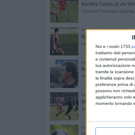
Barletta Calcio, al via "
Conduce Francesco Zagaria.
BARLETTA - 19 OTTOBRE 2010
Barletta Calcio, il punto 
I
La mancanza di concentrazion
Noi e i nostri 1733
p
trattiamo dati person
e contenuti personali
BARLETTA - 18 OTTOBRE 2010
tua autorizzazione no
Barletta Calcio, stasera R
tramite la scansione 
Intanto nel postpartita di ieri
le finalità sopra des
preferenze prima di 
possono non richieder
BARLETTA - 18 OTTOBRE 2010
applicheranno solo a
Barletta - Cavese, tutte l
momento tornando su 
Tante emozioni dal campo
BARLETTA - 18 OTTOBRE 2010
Calcio, il resoconto dell