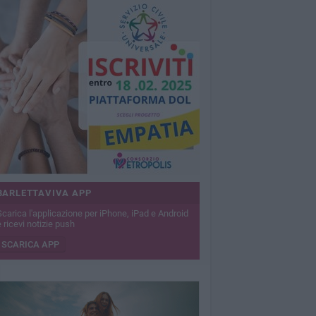
BARLETTAVIVA APP
Scarica l'applicazione per iPhone, iPad e Android
 ricevi notizie push
SCARICA APP