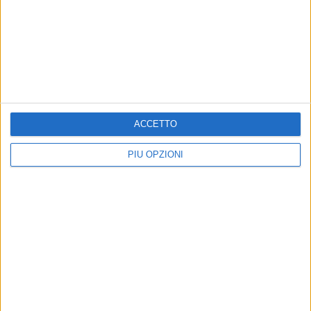
BARLETTA - 3 SETTEMBRE 2013
Cancellieri: «Nessun presupposto giuridico per
mantenere il tribunale a Barletta»
Precedente
1
2
...
284
285
286
287
288
ACCETTO
...
Successiva
PIÙ OPZIONI