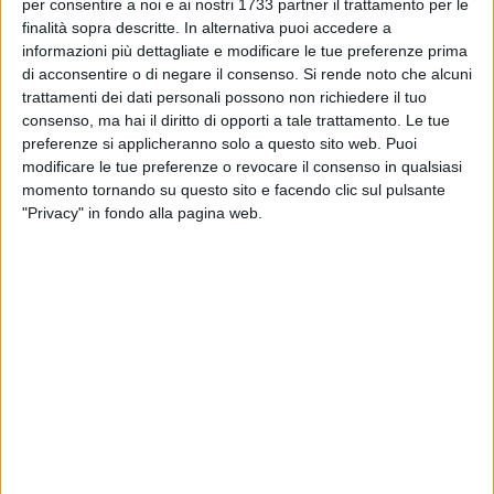
BARLETTA - 10 SETTEMBRE 2013
per consentire a noi e ai nostri 1733 partner il trattamento per le
Una “turca a cielo aperto”, Barletta come un
finalità sopra descritte. In alternativa puoi accedere a
campeggio
informazioni più dettagliate e modificare le tue preferenze prima
di acconsentire o di negare il consenso.
Si rende noto che alcuni
trattamenti dei dati personali possono non richiedere il tuo
BARLETTA - 10 SETTEMBRE 2013
consenso, ma hai il diritto di opporti a tale trattamento. Le tue
Al "Dimiccoli" in pullman: adesso si può
preferenze si applicheranno solo a questo sito web. Puoi
modificare le tue preferenze o revocare il consenso in qualsiasi
momento tornando su questo sito e facendo clic sul pulsante
BARLETTA - 9 SETTEMBRE 2013
"Privacy" in fondo alla pagina web.
Speciale "Sfide" su Pietro Mennea: l'orgoglio di
Barletta su Rai3
BARLETTA - 9 SETTEMBRE 2013
Barletta verso il 70° anniversario della strage
del 12 settembre 1943
BARLETTA - 9 SETTEMBRE 2013
Salute ed ecologia non significano sicurezza
stradale