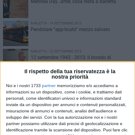
Mennea Day…after, cosa resta a Barletta
BARLETTA - 14 SETTEMBRE 2013
Pendolare “app-licato” mezzo salvato
BARLETTA - 12 SETTEMBRE 2013
12 settembre 1943 - 2013: il ricordo di
Giuseppe Falconetti
Il rispetto della tua riservatezza è la
nostra priorità
BARLETTA - 11 SETTEMBRE 2013
Memorie dell’eccidio dei vigili urbani del ‘43
Noi e i nostri 1733
partner
memorizziamo e/o accediamo a
informazioni su un dispositivo, come i cookie, e trattiamo dati
personali, come identificatori univoci e informazioni standard
inviate da un dispositivo per annunci e contenuti personalizzati,
BARLETTA - 11 SETTEMBRE 2013
misurazione di annunci e contenuti, analisi dell'audience e
Tensostruttura e “Simeone”, le novità della
sviluppo dei servizi.
Con la tua autorizzazione noi e i nostri
nuova commissione sport
partner possiamo utilizzare dati precisi di geolocalizzazione e
identificazione tramite la scansione del dispositivo. Puoi fare clic