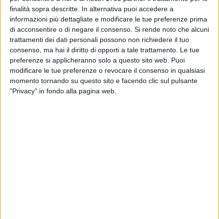
finalità sopra descritte. In alternativa puoi accedere a
informazioni più dettagliate e modificare le tue preferenze prima
BARLETTA - 13 OTTOBRE 2013
di acconsentire o di negare il consenso.
Si rende noto che alcuni
Vito Cuonzo, la testimonianza di un partigiano
trattamenti dei dati personali possono non richiedere il tuo
barlettano
consenso, ma hai il diritto di opporti a tale trattamento. Le tue
preferenze si applicheranno solo a questo sito web. Puoi
BARLETTA - 13 OTTOBRE 2013
modificare le tue preferenze o revocare il consenso in qualsiasi
«A proposito del bollettino del Comune di
momento tornando su questo sito e facendo clic sul pulsante
Barletta»
"Privacy" in fondo alla pagina web.
BARLETTA - 12 OTTOBRE 2013
Via dei Muratori, appello al consiglio
comunale: «Serve una commissione di
indagine»
BARLETTA - 12 OTTOBRE 2013
Gli studenti manifestano: «Si scrive scuola, si
legge futuro»
BARLETTA - 11 OTTOBRE 2013
Alla ricerca delle tavole perdute