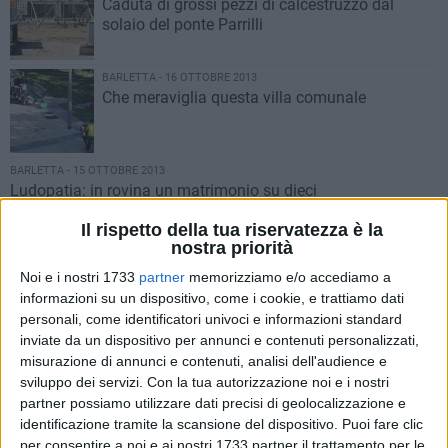
Caduta di grossi pezzi di calcestruzzo dal
solaio del ponte Parrilli
BARLETTA - 16 OTTOBRE 2013
Che meraviglia questa villa comunale
BARLETTA - 15 OTTOBRE 2013
Ludopatia: in rovina un matrimonio su dieci
BARLETTA - 14 OTTOBRE 2013
Il rispetto della tua riservatezza è la
Piano finanziario 2013: oltre 14 milioni di euro
nostra priorità
da recuperare con la Tares
Noi e i nostri 1733
partner
memorizziamo e/o accediamo a
informazioni su un dispositivo, come i cookie, e trattiamo dati
BARLETTA - 14 OTTOBRE 2013
personali, come identificatori univoci e informazioni standard
La generazione a testa bassa
inviate da un dispositivo per annunci e contenuti personalizzati,
misurazione di annunci e contenuti, analisi dell'audience e
sviluppo dei servizi.
Con la tua autorizzazione noi e i nostri
partner possiamo utilizzare dati precisi di geolocalizzazione e
BARLETTA - 13 OTTOBRE 2013
Via dei Muratori, Musti ripercorre la vicenda
identificazione tramite la scansione del dispositivo. Puoi fare clic
degli ultimi 3 anni
per consentire a noi e ai nostri 1733 partner il trattamento per le