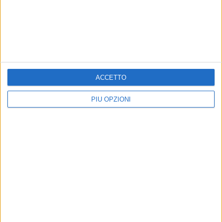
BARLETTA - 6 OTTOBRE 2013
Meteo Barletta: la città paga il coperto
Precedente
1
2
...
282
283
284
285
286
...
Successiva
ACCETTO
PIÙ OPZIONI