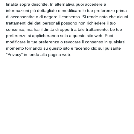
finalità sopra descritte. In alternativa puoi accedere a
informazioni più dettagliate e modificare le tue preferenze prima
BARLETTA - 19 GIUGNO 2014
di acconsentire o di negare il consenso.
Si rende noto che alcuni
Slot mob a Barletta, una proposta da reificare
trattamenti dei dati personali possono non richiedere il tuo
consenso, ma hai il diritto di opporti a tale trattamento. Le tue
preferenze si applicheranno solo a questo sito web. Puoi
modificare le tue preferenze o revocare il consenso in qualsiasi
ITALIA - 17 GIUGNO 2014
Stop dei benzinai, sciopero dalle 19.30 di oggi
momento tornando su questo sito e facendo clic sul pulsante
alle 7 del 19 giugno
"Privacy" in fondo alla pagina web.
BARLETTA - 17 GIUGNO 2014
Cascella plaude gli interventi anti-maltempo,
ma i disagi restano
BARLETTA - 15 GIUGNO 2014
Barletta e i passaggi a livello, un amore mai
nato
BARLETTA - 14 GIUGNO 2014
Allerta meteo in Puglia per le prossime 36-40