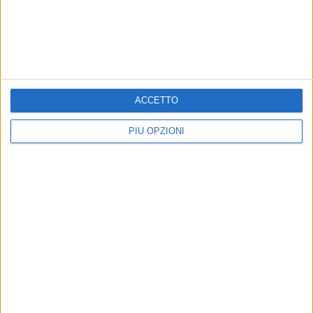
Gambatesa nel film, Michele Conenna nella
vita
Precedente
1
2
...
269
270
271
272
273
...
Successiva
ACCETTO
PIÙ OPZIONI