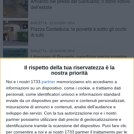
Amianto nei pressi del Santuario: il dono votivo
dell’estate
BARLETTA - 23 GIUGNO 2014
Piazza Conteduca: la povertà è sotto gli occhi
di tutti
BARLETTA - 20 GIUGNO 2014
Litoranea di Ponente, panchine senza ruggine
cercansi
Il rispetto della tua riservatezza è la
nostra priorità
BARLETTA - 20 GIUGNO 2014
Noi e i nostri 1733
partner
memorizziamo e/o accediamo a
Barletta riceve il “certificato di eccellenza
informazioni su un dispositivo, come i cookie, e trattiamo dati
2014” da Tripadvisor
personali, come identificatori univoci e informazioni standard
inviate da un dispositivo per annunci e contenuti personalizzati,
misurazione di annunci e contenuti, analisi dell'audience e
BARLETTA - 19 GIUGNO 2014
Il primo cittadino: «Ho chiesto chiarimenti alle FS»
sviluppo dei servizi.
Con la tua autorizzazione noi e i nostri
partner possiamo utilizzare dati precisi di geolocalizzazione e
BARLETTA - 19 GIUGNO 2014
identificazione tramite la scansione del dispositivo. Puoi fare clic
Quartiere "Patalini", grandi pioggie per grandi
per consentire a noi e ai nostri 1733 partner il trattamento per le
problemi