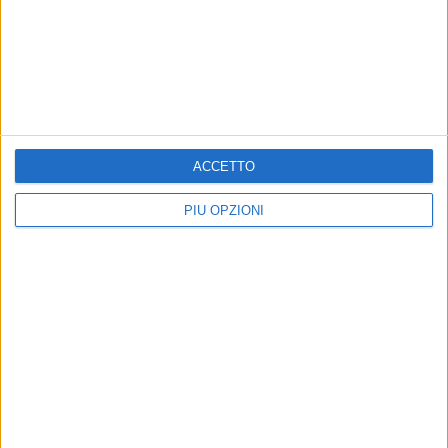
BARLETTA - 28 DICEMBRE 2014
La trincea nella neve del tenente Chieffi
Precedente
1
2
...
259
260
261
262
263
ACCETTO
...
Successiva
PIÙ OPZIONI