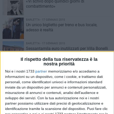
«Vi scrivo dopo quindici giorni di
combattimento»
BARLETTA - 17 GENNAIO 2015
Un unico biglietto per treno e bus locale,
adesso è realtà
BARLETTA - 17 GENNAIO 2015
Sessantamila euro inutilizzati per Villa Bonelli
Il rispetto della tua riservatezza è la
nostra priorità
BARLETTA - 16 GENNAIO 2015
Noi e i nostri 1733
partner
memorizziamo e/o accediamo a
La Pop Art incornicia la "gabbia" di Eraclio
informazioni su un dispositivo, come i cookie, e trattiamo dati
personali, come identificatori univoci e informazioni standard
inviate da un dispositivo per annunci e contenuti personalizzati,
BARLETTA - 16 GENNAIO 2015
misurazione di annunci e contenuti, analisi dell'audience e
Win for Life, un fortunato barlettano porta a casa 3mila euro
sviluppo dei servizi.
Con la tua autorizzazione noi e i nostri
per 20 anni
partner possiamo utilizzare dati precisi di geolocalizzazione e
BARLETTA - 16 GENNAIO 2015
identificazione tramite la scansione del dispositivo. Puoi fare clic
Ministro Lorenzin: «Niente sigarette in