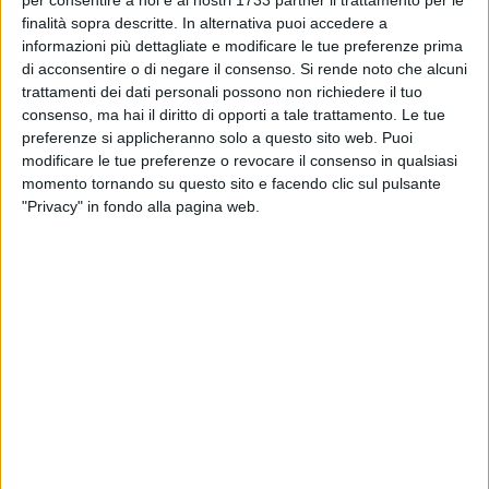
per consentire a noi e ai nostri 1733 partner il trattamento per le
spiaggia, nei parchi, negli stadi»
finalità sopra descritte. In alternativa puoi accedere a
informazioni più dettagliate e modificare le tue preferenze prima
di acconsentire o di negare il consenso.
Si rende noto che alcuni
BARLETTA - 15 GENNAIO 2015
trattamenti dei dati personali possono non richiedere il tuo
Deiezioni canine e igiene pubblica: una città
consenso, ma hai il diritto di opporti a tale trattamento. Le tue
pulita con l'aiuto di tutti
preferenze si applicheranno solo a questo sito web. Puoi
modificare le tue preferenze o revocare il consenso in qualsiasi
BARLETTA - 12 GENNAIO 2015
momento tornando su questo sito e facendo clic sul pulsante
Barletta, dove non si finisce mai di costruire
"Privacy" in fondo alla pagina web.
BARLETTA - 10 GENNAIO 2015
Da via dei Muratori al Quirinale, anche Giorgio
Napolitano ne è informato
BARLETTA - 9 GENNAIO 2015
Attentato Charlie Hebdo, bandiere a mezz'asta
a Palazzo di Città
BARLETTA - 5 GENNAIO 2015