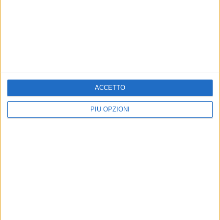
BARLETTA - 23 APRILE 2015
Il sindaco Cascella incontra il figlio del
colonnello barlettano Fucci
Precedente
1
2
...
255
256
257
258
259
ACCETTO
...
Successiva
PIÙ OPZIONI