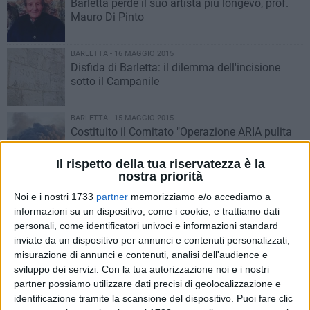
Barletta perde il suo artista più longevo, prof.
Mauro Di Pinto
BARLETTA - 16 MAGGIO 2015
Disfida di Barletta: il dilemma dell'incisione
sotto il Campanile
BARLETTA - 15 MAGGIO 2015
Costituito il Comitato "Operazione ARIA pulita
BAT"
Il rispetto della tua riservatezza è la
nostra priorità
BARLETTA - 14 MAGGIO 2015
Due ragazze barlettane e quel viaggio insolito
Noi e i nostri 1733
partner
memorizziamo e/o accediamo a
chiamato India
informazioni su un dispositivo, come i cookie, e trattiamo dati
personali, come identificatori univoci e informazioni standard
inviate da un dispositivo per annunci e contenuti personalizzati,
BARLETTA - 13 MAGGIO 2015
misurazione di annunci e contenuti, analisi dell'audience e
"Pizza Talent Show", vince l'impasto "Barlett e
sviluppo dei servizi.
Con la tua autorizzazione noi e i nostri
Avest" di Cascella e Barbaro
partner possiamo utilizzare dati precisi di geolocalizzazione e
identificazione tramite la scansione del dispositivo. Puoi fare clic