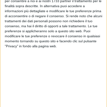
BARLETTA - 8 MAGGIO 2015
per consentire a noi e ai nostri 1733 partner il trattamento per le
«Il porto di Barletta è un porto vivo»
finalità sopra descritte. In alternativa puoi accedere a
informazioni più dettagliate e modificare le tue preferenze prima
di acconsentire o di negare il consenso.
Si rende noto che alcuni
trattamenti dei dati personali possono non richiedere il tuo
BARLETTA - 8 MAGGIO 2015
consenso, ma hai il diritto di opporti a tale trattamento. Le tue
Sono partite le attività di pulizia delle spiagge
preferenze si applicheranno solo a questo sito web. Puoi
modificare le tue preferenze o revocare il consenso in qualsiasi
momento tornando su questo sito e facendo clic sul pulsante
BARLETTA - 4 MAGGIO 2015
"Privacy" in fondo alla pagina web.
Un concorso di idee per distruggere Barletta
BARLETTA - 2 MAGGIO 2015
Un treno intitolato a Pietro Mennea: cos'è in
realtà l'ETR 1000?
BARLETTA - 1 MAGGIO 2015
Frecciarossa dedicato al campione a Barletta
per il "Mennea day"