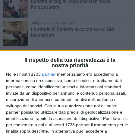
Barletta accoglie il Raduno Nazionale
Paracadutisti
BARLETTA - 15 MAGGIO 2010
Le strade di Barletta si colorano coi Giò
Madonnari
BARLETTA - 15 MAGGIO 2010
Nato in rifugio, la storia da non dimenticare
Il rispetto della tua riservatezza è la
nostra priorità
BARLETTA - 14 MAGGIO 2010
I medici della Bat in convegno a Barletta
Noi e i nostri 1733
partner
memorizziamo e/o accediamo a
informazioni su un dispositivo, come i cookie, e trattiamo dati
BARLETTA - 13 MAGGIO 2010
Al Polo Logistico si discute della crisi
personali, come identificatori univoci e informazioni standard
economica nella nostra regione
inviate da un dispositivo per annunci e contenuti personalizzati,
misurazione di annunci e contenuti, analisi dell'audience e
sviluppo dei servizi.
Con la tua autorizzazione noi e i nostri
BARLETTA - 13 MAGGIO 2010
partner possiamo utilizzare dati precisi di geolocalizzazione e
Barletta, ecco il programma del raduno nazionale di
identificazione tramite la scansione del dispositivo. Puoi fare clic
paracadutismo
per consentire a noi e ai nostri 1733 partner il trattamento per le
BARLETTA - 13 MAGGIO 2010
finalità sopra descritte. In alternativa puoi accedere a
A Scipione Sangiovanni il 13° Concorso