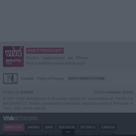
BARLETTAVIVA APP
Scarica l'applicazione per iPhone,
iPad e Android e ricevi notizie push
Contatti
Policy e Privacy
GOCITY NEWS PLATFORM
Notizie da
Barletta
Direttore
Antonio Quinto
© 2001-2026 BarlettaViva è un portale gestito da InnovaNews srl. Partita iva
08059640725. Testata giornalistica telematica registrata presso il Tribunale di
Trani. Tutti i diritti riservati.
BARLETTA
ANDRIA
BARI
BISCEGLIE
BITONTO
CANOSA
CERIGNOLA
CORATO
GIOVINAZZO
MARGHERITA DI SAVOIA