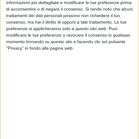
informazioni più dettagliate e modificare le tue preferenze prima
Pianistico Internazionale
di acconsentire o di negare il consenso.
Si rende noto che alcuni
trattamenti dei dati personali possono non richiedere il tuo
consenso, ma hai il diritto di opporti a tale trattamento. Le tue
BARLETTA - 12 MAGGIO 2010
Canne della Battaglia risuona fra musica e
preferenze si applicheranno solo a questo sito web. Puoi
silenzio
modificare le tue preferenze o revocare il consenso in qualsiasi
momento tornando su questo sito e facendo clic sul pulsante
"Privacy" in fondo alla pagina web.
BARLETTA - 10 MAGGIO 2010
Un forum internazione a Barletta, l'energia
grande protagonista
BARLETTA - 9 MAGGIO 2010
Barletta affascinata dalle auto d’epoca
BARLETTA - 8 MAGGIO 2010
Staino porta il suo Bobo e la arte a Barletta
BARLETTA - 7 MAGGIO 2010